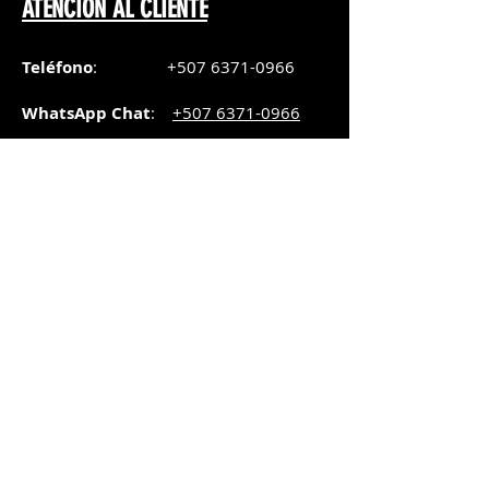
ATENCIÓN AL CLIENTE
Teléfono
:
+507 6371-0966
WhatsApp Chat
:
+507 6371-0966
Correo
:
pedidos@graphicsupply.com.pa
Horario
:
Lunes a Viernes:
8:30am a
5pm
Sábado
: 8:30am a
5pm
Domingo: 10am a
2pm
SUCURSAL TRANSISTMICA
Dirección
: Plaza Comercial, PH
Millenium Park, vía Simón Bolívar,