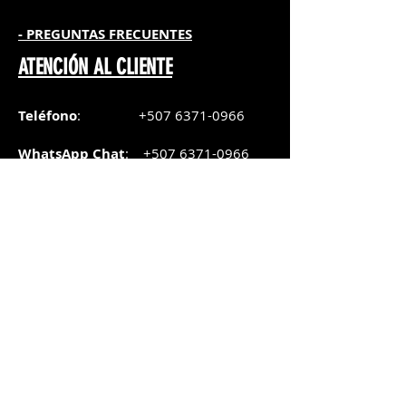
- PREGUNTAS FRECUENTES
ATENCIÓN AL CLIENTE
Teléfono
:
+507 6371-0966
WhatsApp Chat
:
+507 6371-0966
Correo
:
pedidos@graphicsupply.com.pa
Horario
:
Lunes a Viernes:
8:30am a
5pm
Sábado
: 8:30am a
5pm
Domingo: 10am a
2pm
SUCURSAL TRANSISTMICA