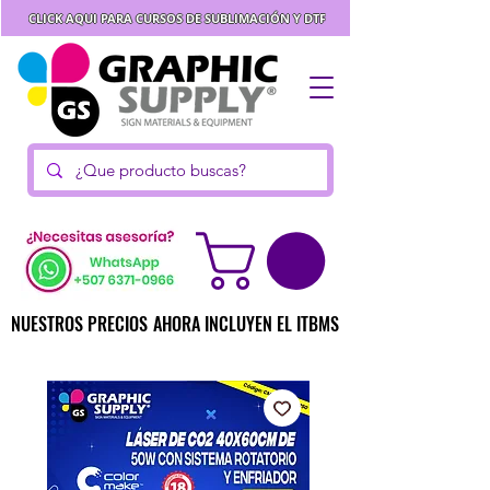
CLICK AQUI PARA CURSOS DE SUBLIMACIÓN Y DTF
NUESTROS PRECIOS AHORA INCLUYEN EL ITBMS
NUESTROS PRECIOS AHORA INCLUYEN EL ITBMS