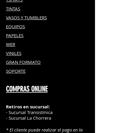
económico y fácil de trabajar.
TINTAS
– Telas:
Explora la creación de
bordados digitales y diseños en
VASOS Y TUMBLERS
textiles como algodón, nylon y
EQUIPOS
seda.
– Papel:
Realiza cortes precisos en
PAPELES
cartulina gruesa para proyectos
WER
creativos como tarjetas
VINILES
personalizadas.
– Corcho:
Utiliza el láser para
GRAN FOR
MATO
cortar o grabar corcho, creando
SOPORTE
artículos personalizados como
sellos, llaveros y bandas para
relojes de manzana.
COMPRAS ONLINE
Retiros en sucursal:
- Sucursal Transistmica
- Sucursal La Chorrera
* El cliente puede realizar el pago en la