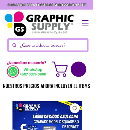
CLICK AQUI PARA CURSOS DE SUBLIMACIÓN Y DTF
NUESTROS PRECIOS AHORA INCLUYEN EL ITBMS
NUESTROS PRECIOS AHORA INCLUYEN EL ITBMS