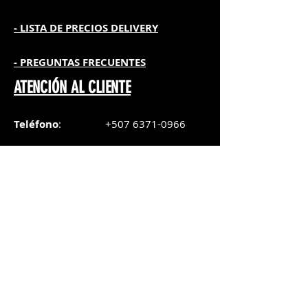
- L
ISTA DE PRECIOS DELIVERY
- PREGUNTAS FRECUENTES
ATENCIÓN AL CLIENTE
Teléfono
:
+507 6371-0966
WhatsApp Chat
:
+507 6371-0966
Correo
:
pedidos@graphicsupply.com.pa
Horario
:
Lunes a Viernes:
8:30am a
5pm
Sábado
: 8:30am a
5pm
Domingo: 10am a
2pm