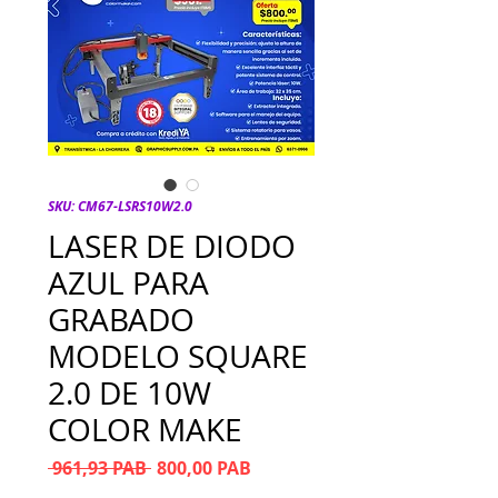
SKU: CM67-LSRS10W2.0
LASER DE DIODO
AZUL PARA
GRABADO
MODELO SQUARE
2.0 DE 10W
COLOR MAKE
Precio
Precio de oferta
 961,93 PAB 
800,00 PAB