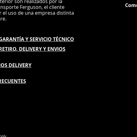
nterior son realizados por la
Com
ansporte Ferguson, el
cliente
ar el uso de una empresa distinta
G
ere.
E GARANTÍA
Y SERVICIO TÉCNICO
 RETIRO, DELIVERY Y ENVIOS
IOS DELIVERY
RECUENTES
pply.