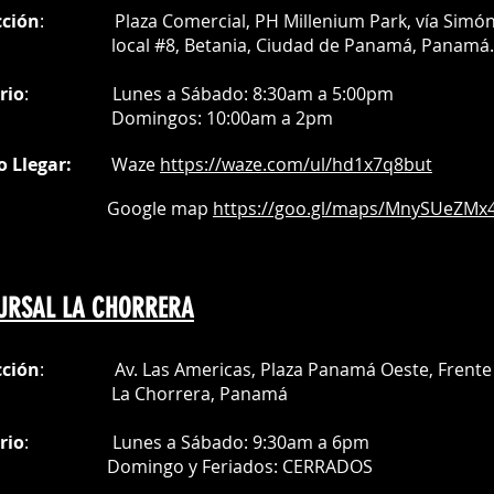
cción
: Plaza Comercial, PH Millenium Park, vía Simó
al #8, Betania, Ciudad de Panamá, Panamá.
rio
:
Lunes a Sábado: 8:30am a 5:00pm
Do
mingos:
10:00am a 2pm
o Llegar:
Waze
https://waze.com/
ul/hd1x7q
8but
oogle map
https://goo.gl/maps/MnySUeZMx4
URSAL LA CHORRERA
cción
: Av. Las Americas, Plaza Panamá Oeste, Frente 
a Chorrera,
Panamá
rio
:
Lunes a Sábado: 9:30am a 6pm
Do
mingo y Feriados:
CERRADOS