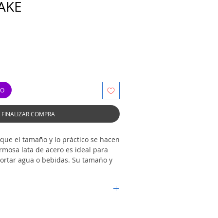
AKE
TO
FINALIZAR COMPRA
que el tamaño y lo práctico se hacen
rmosa lata de acero es ideal para
ortar agua o bebidas. Su tamaño y
lementan para ofrecer comodidad y
ca boquilla de acrílico resistente y
ola el flujo del líquido para evitar
u manipulación y el flujo de aire
 más pequeños. Con exclusivo
luminio 6061 de alta resistencia y