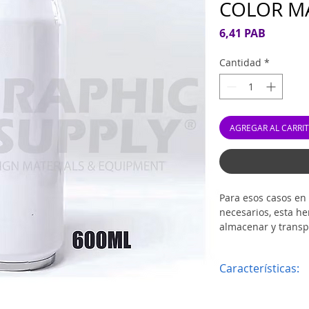
COLOR M
Precio
6,41 PAB
Cantidad
*
AGREGAR AL CARRI
Para esos casos en 
necesarios, esta he
almacenar y transp
capacidad se comp
utilidad. Con prácti
Características:
no tóxico, que contr
derrames durante s
.- Color BLANCO
para su uso en los
.- Elaboradas con a