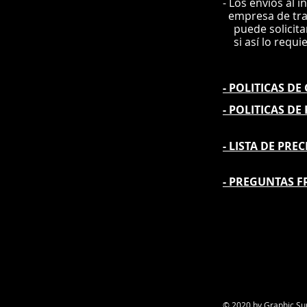
- Los envíos al i
e
mpre
sa de tr
puede solicit
si así lo requi
- POLITICAS D
- POLITICAS DE
- L
ISTA DE PREC
- PREGUNTAS F
© 2020 by Graphic Su