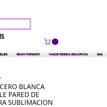
F
MS
MS
ELES
GRAN FORMATO
VASOS RESINA ESCARCHA
Más
N
ACERO BLANCA
LE PARED DE
RA SUBLIMACION