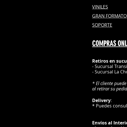
VINILES
GRAN FOR
MATO
SOPORTE
COMPRAS ONL
Retiros en sucu
- Sucursal Trans
- Sucursal La Ch
* El cliente puede
al retirar su pedi
Delivery
* Puedes cons
Envíos
al Interi