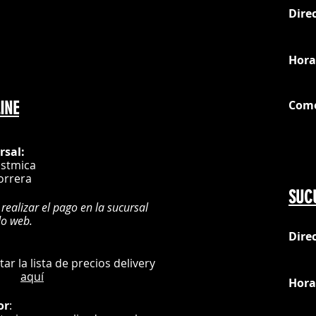
Dire
loc
Hora
Com
INE
G
rsal:
istmica
orrera
SUC
 realizar el pago en la sucursal
do web.
Dire
:
L
ultar la lista de precios delivery
aquí
Hora
or
: