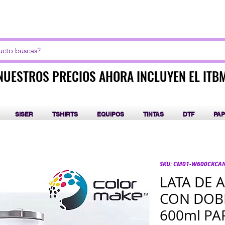
LICK AQUI PARA CURSOS DE SUBLIMACIÓN Y DT
NUESTROS PRECIOS AHORA INCLUYEN EL ITB
NUESTROS PRECIOS AHORA INCLUYEN EL ITB
SISER
TSHIRTS
EQUIPOS
TINTAS
DTF
PAP
SKU: CM01-W600CKCA
LATA DE 
CON DOB
600ml PA