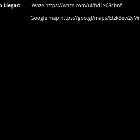
o Llegar:
Waze
https://waze.com/ul/hd1x68cbnf
oogle map
https://goo.gl/maps/EtzkBew2yM