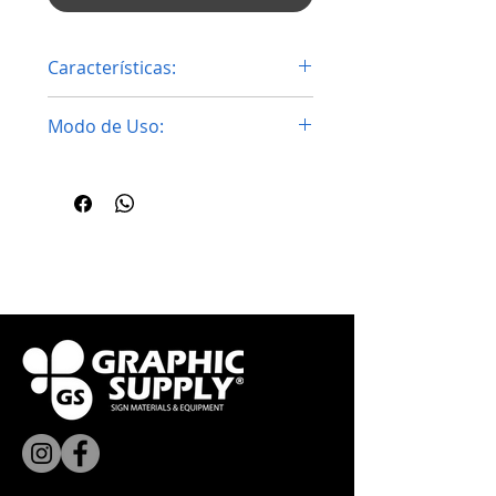
Características:
El limpiador de tapetes de corte
Modo de Uso:
AlbaChem elimina por completo
los adhesivos residuales de
todos los tapetes de corte de
Use en un área bien ventilada.
vinilo.
Use guantes y gafas de
Los residuos se quitan con
seguridad para protegerse
espatula, para dejar la
superficie limpia.