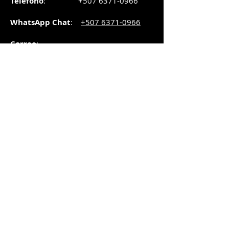
Teléfono
:
+507 6371-0966
WhatsApp Chat
:
+507 6371-0966
Correo
:
pedidos@graphicsupply.com.pa
Horario
:
Lunes a Viernes:
8:30am a
5pm
Sábado
: 8:30am a
5pm
Domingo: 10am a
2pm
SUCURSAL TRANSISTMICA
Dirección
: Plaza Comercial, PH
Millenium Park, vía Simón Bolívar,
local #8, Betania,
Ciudad de Panamá, Panamá.