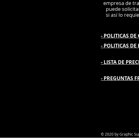
e
mpre
sa de tr
puede solicit
si así lo requi
- POLITICAS D
- POLITICAS DE
- L
ISTA DE PREC
- PREGUNTAS F
© 2020 by Graphic Su