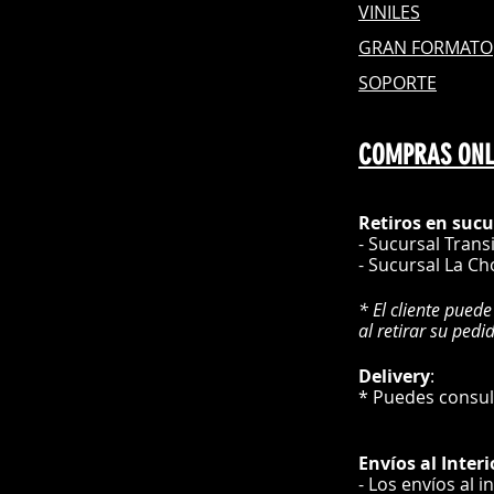
VINILES
GRAN FOR
MATO
SOPORTE
COMPRAS ONL
Retiros en sucu
- Sucursal Trans
- Sucursal La Ch
* El cliente puede
al retirar su pedi
Delivery
* Puedes cons
Envíos
al Interi
- Los envíos al i