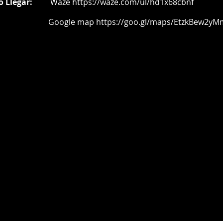
o Llegar:
Waze
https://waze.com/ul/hd1x68cbnf
oogle map
https://goo.gl/maps/EtzkBew2yM