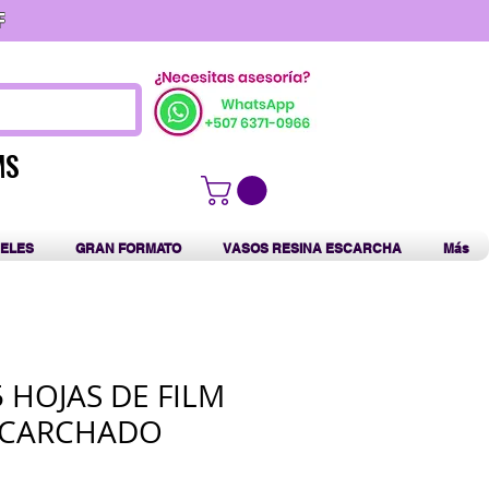
F
MS
MS
ELES
GRAN FORMATO
VASOS RESINA ESCARCHA
Más
5 HOJAS DE FILM
ESCARCHADO