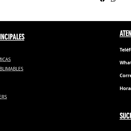
No deja residuo
Se depila en frío
Compatible con 
tintas DTF (Direc
IMPORTANTE: BAJA
ATEN
INCIPALES
Telé
ICAS
What
BLIMABLES
Corr
Hora
S
ERS
Do
SUC