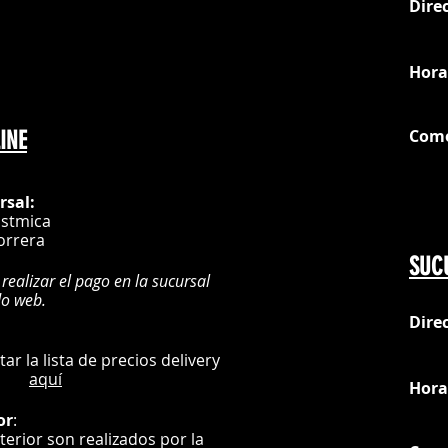
Dire
loc
Hora
Com
INE
G
rsal:
istmica
orrera
SUC
 realizar el pago en la sucursal
do web.
Dire
:
L
ultar la lista de precios delivery
aquí
Hora
or
:
nterior son realizados por la