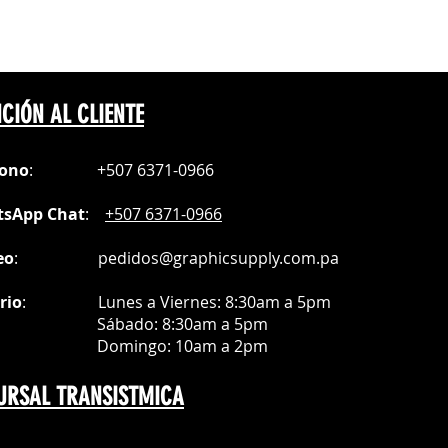
s de polvo
cualquier impresora equipada con
t Transfer Film).
RLE UN 25% AL BLANCO
CIÓN AL CLIENTE
fono
:
+507 6371-0966
sApp Chat
:
+507 6371-0966
eo
:
pedidos@graphicsupply.com.pa
rio
:
Lunes a Viernes: 8:30am a
5pm
ábado
: 8:30am a 5pm
mingo: 10am a 2pm
URSAL TRANSISTMICA