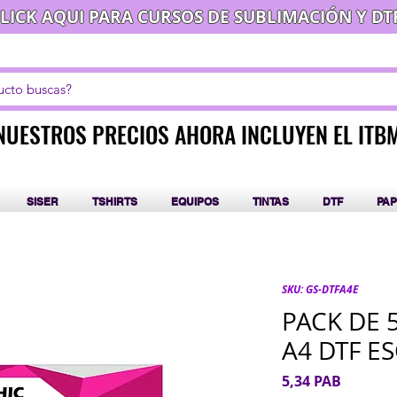
LICK AQUI PARA CURSOS DE SUBLIMACIÓN Y DT
NUESTROS PRECIOS AHORA INCLUYEN EL ITB
NUESTROS PRECIOS AHORA INCLUYEN EL ITB
SISER
TSHIRTS
EQUIPOS
TINTAS
DTF
PAP
SKU: GS-DTFA4E
PACK DE 
A4 DTF 
Precio
5,34 PAB