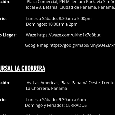
cción
: Plaza Comercial, PH Millenium Park, vía Simó
al #8, Betania, Ciudad de Panamá, Panamá.
rio
:
Lunes a Sábado: 8:30am a 5:00pm
Do
mingos:
10:00am a 2pm
o Llegar:
Waze
https://waze.com/
ul/hd1x7q
8but
oogle map
https://goo.gl/maps/MnySUeZMx4
URSAL LA CHORRERA
cción
: Av. Las Americas, Plaza Panamá Oeste, Frente 
a Chorrera,
Panamá
rio
:
Lunes a Sábado: 9:30am a 6pm
Do
mingo y Feriados:
CERRADOS