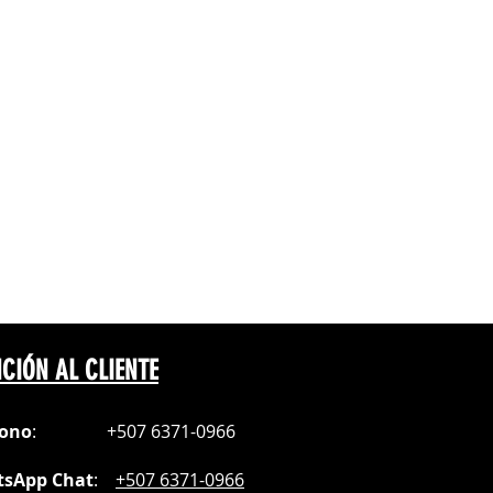
CIÓN AL CLIENTE
fono
:
+507 6371-0966
sApp Chat
:
+507 6371-0966