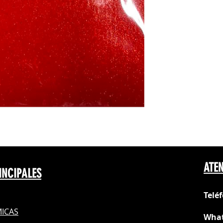
ATEN
INCIPALES
Telé
ICAS
What