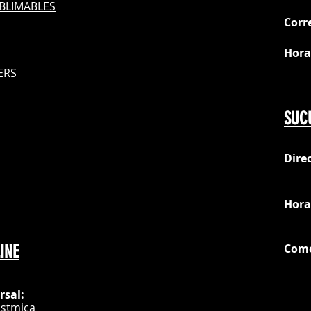
BLIMABLES
Corr
Hora
S
ERS
Do
SUC
Dire
loc
Hora
Com
INE
G
rsal:
istmica