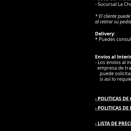
- Sucursal La Ch
* El cliente puede
al retirar su pedi
Delivery
* Puedes cons
Envíos
al Interi
- Los envíos al i
e
mpre
sa de tr
puede solicit
si así lo requi
- POLITICAS D
- POLITICAS DE
- L
ISTA DE PREC