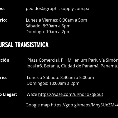
eo
:
pedidos@graphicsupply.com.pa
rio
:
Lunes a Viernes: 8:30am a
5pm
ábado
: 8:30am a 5pm
mingo: 10am a 2pm
URSAL TRANSISTMICA
cción
: Plaza Comercial, PH Millenium Park, vía Simó
al #8, Betania, Ciudad de Panamá, Panamá.
rio
:
Lunes a Sábado: 8:30am a 5:00pm
Do
mingos:
10:00am a 2pm
o Llegar:
Waze
https://waze.com/
ul/hd1x7q
8but
oogle map
https://goo.gl/maps/MnySUeZMx4