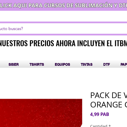
LICK AQUI PARA CURSOS DE SUBLIMACIÓN Y DT
NUESTROS PRECIOS AHORA INCLUYEN EL ITB
NUESTROS PRECIOS AHORA INCLUYEN EL ITB
SISER
TSHIRTS
EQUIPOS
TINTAS
DTF
PAP
PACK DE 
ORANGE 
Precio
4,99 PAB
Cantidad
*