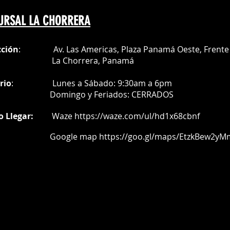
URSAL LA CHORRERA
cción
: Av. Las Americas, Plaza Panamá Oeste, Frente 
a Chorrera,
Panamá
rio
:
Lunes a Sábado: 9:30am a 6pm
Do
mingo y Feriados:
CERRADOS
o Llegar:
Waze
https://waze.com/ul/hd1x68cbnf
oogle map
https://goo.gl/maps/EtzkBew2yM