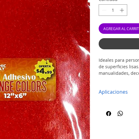
AGREGAR AL CARRI
Ideales para perso
de superficies lisa
manualidades, decor
Aplicaciones
Etiquetas perso
Decoración de la
Personalización 
Decoración de sup
metal).