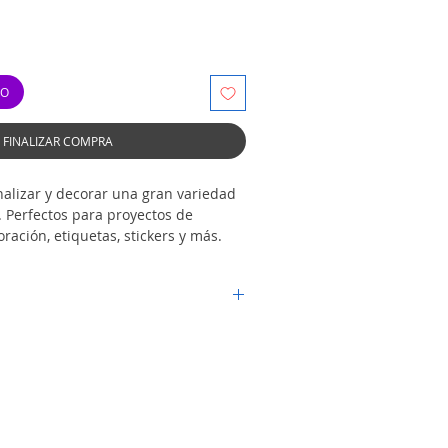
TO
FINALIZAR COMPRA
nalizar y decorar una gran variedad
s. Perfectos para proyectos de
ación, etiquetas, stickers y más.
nalizadas
ptops, celulares y cuadernos.
de tazas, botellas y termos.
erficies lisas (vidrio, plástico,