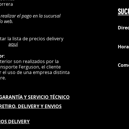
orrera
SUC
 realizar el pago en la sucursal
do web.
Dire
:
L
ultar la lista de precios delivery
aquí
Hora
or
:
nterior son realizados por la
Com
ansporte Ferguson, el
cliente
ar el uso de una empresa distinta
G
ere.
E GARANTÍA
Y SERVICIO TÉCNICO
 RETIRO, DELIVERY Y ENVIOS
IOS DELIVERY