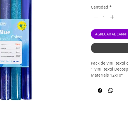
Cantidad
*
AGREGAR AL CARRI
Pack de vinil textil 
1 Vinil textil Deco
Materials 12x10"
1 Vinil textil Decof
1 Vinil textil Roya
1 Vinil textil Blue 
1 Vinil textil Light