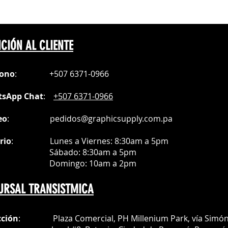
CIÓN AL CLIENTE
fono
:
+507 6371-0966
sApp Chat
:
+507 6371-0966
eo
:
pedidos@graphicsupply.com.pa
rio
:
Lunes a Viernes: 8:30am a
5pm
ábado
: 8:30am a 5pm
mingo: 10am a 2pm
URSAL TRANSISTMICA
cción
: Plaza Comercial, PH Millenium Park, vía Simó