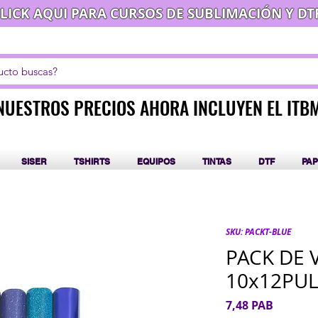
LICK AQUI PARA CURSOS DE SUBLIMACIÓN Y DT
NUESTROS PRECIOS AHORA INCLUYEN EL ITB
NUESTROS PRECIOS AHORA INCLUYEN EL ITB
SISER
TSHIRTS
EQUIPOS
TINTAS
DTF
PAP
SKU: PACKT-BLUE
PACK DE V
10x12PU
Precio
7,48 PAB