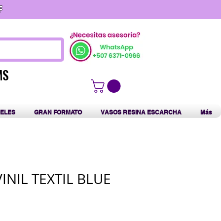
F
MS
MS
ELES
GRAN FORMATO
VASOS RESINA ESCARCHA
Más
INIL TEXTIL BLUE
L