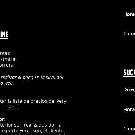
loc
Hora
Com
INE
G
rsal:
istmica
orrera
SUC
 realizar el pago en la sucursal
do web.
Dire
:
L
ultar la lista de precios delivery
aquí
Hora
or
:
nterior son realizados por la
Com
ansporte Ferguson, el
cliente