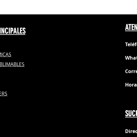
ATEN
INCIPALES
Telé
ICAS
What
BLIMABLES
Corr
Hora
S
ERS
Do
SUC
Dire