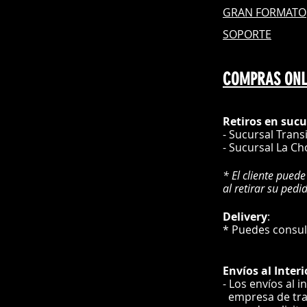
GRAN FOR
MATO
SOPORTE
COMPRAS ONL
Retiros en sucu
- Sucursal Trans
- Sucursal La Ch
* El cliente puede
al retirar su pedi
Delivery
* Puedes cons
Envíos
al Interi
- Los envíos al i
e
mpre
sa de tr