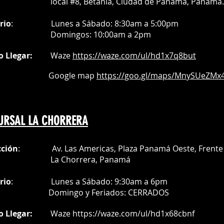
al #8, Betania, Ciudad de Panamá, Panamá.
rio
:
Lunes a Sábado: 8:30am a 5:00pm
Do
mingos:
10:00am a 2pm
o Llegar:
Waze
https://waze.com/
ul/hd1x7q
8but
oogle map
https://goo.gl/maps/MnySUeZMx4
URSAL LA CHORRERA
cción
: Av. Las Americas, Plaza Panamá Oeste, Frente 
a Chorrera,
Panamá
rio
:
Lunes a Sábado: 9:30am a 6pm
Do
mingo y Feriados:
CERRADOS
o Llegar:
Waze
https://waze.com/ul/hd1x68cbnf