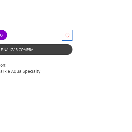
TO
FINALIZAR COMPRA
con:
sparkle Aqua Specialty
ilm Brillant Blue 12x10"
l Blue Color Make 12x10"
Color Make 12x10"
 Blue Color Make 12x10"