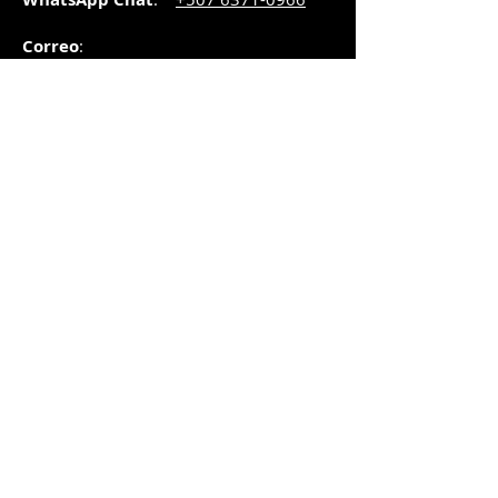
Correo
:
pedidos@graphicsupply.com.pa
Horario
:
Lunes a Viernes:
8:30am a
5pm
Sábado
: 8:30am a
5pm
Domingo: 10am a
2pm
SUCURSAL TRANSISTMICA
Dirección
: Plaza Comercial, PH
Millenium Park, vía Simón Bolívar,
local #8, Betania,
Ciudad de Panamá, Panamá.
Horario
:
Lunes a Sábado:
8:30am a 5:00pm