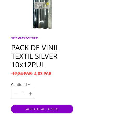
SKU: PACKT-SILVER
PACK DE VINIL
TEXTIL SILVER
10x12PUL
Precio
Precio de oferta
 12,84 PAB 
4,83 PAB
Cantidad
*
AGREGAR AL CARRITO