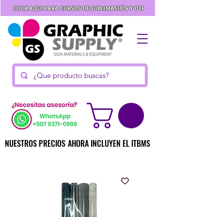
CLICK AQUI PARA CURSOS DE SUBLIMACIÓN Y DTF
NUESTROS PRECIOS AHORA INCLUYEN EL ITBMS
NUESTROS PRECIOS AHORA INCLUYEN EL ITBMS