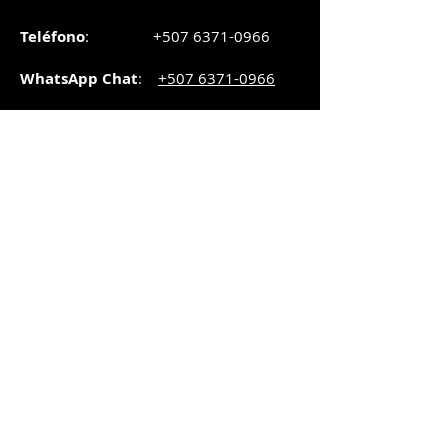
Teléfono
:
+507 6371-0966
WhatsApp Chat
:
+507 6371-0966
Correo
:
pedidos@graphicsupply.com.pa
Horario
:
Lunes a Viernes:
8:30am a
5pm
Sábado
: 8:30am a
5pm
Domingo: 10am a
2pm
SUCURSAL TRANSISTMICA
Dirección
: Plaza Comercial, PH
Millenium Park, vía Simón Bolívar,
local #8, Betania,