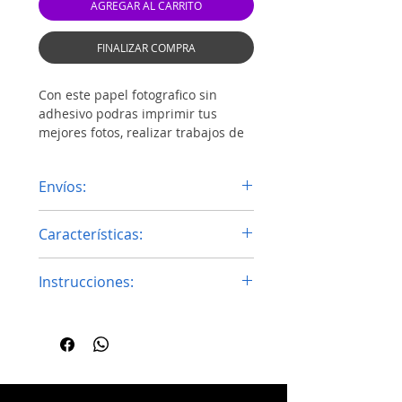
AGREGAR AL CARRITO
FINALIZAR COMPRA
Con este papel fotografico sin
adhesivo podras imprimir tus
mejores fotos, realizar trabajos de
manualizadades con una gran
calidad de impresión.
Envíos:
Envíos al interior del país por la
Características:
empresa de su preferencia.
Secado instantáneo
Instrucciones:
NO es resistente al agua (solo a
salpicaduras)
Verificar la fotográfia o imagen
Superfi­cie lisa de color blanco
este en alta resolución.
brillante.
Configuración de impresora
Compatible con la mayoría de
papel fotográfico brillante en
impresoras de inyección de tinta
alta calidad.
Resolución de 5760DPI