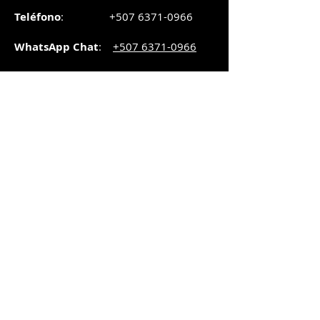
Teléfono
:
+507 6371-0966
WhatsApp Chat
:
+507 6371-0966
Correo
:
pedidos@graphicsupply.com.pa
Horario
:
Lunes a Viernes:
8:30am a
5pm
Sábado
: 8:30am a
5pm
Domingo: 10am a
2pm
SUCURSAL TRANSISTMICA
Dirección
: Plaza Comercial, PH
Millenium Park, vía Simón Bolívar,
local #8, Betania,
Ciudad de Panamá, Panamá.