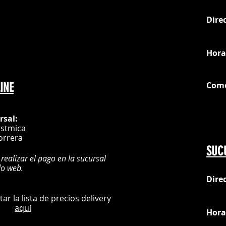
Dire
loc
Hora
Com
INE
G
rsal:
istmica
orrera
SUC
 realizar el pago en la sucursal
do web.
Dire
:
L
ultar la lista de precios delivery
aquí
Hora