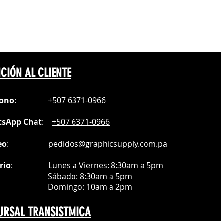
, lo que garantiza un 100% de
 misma hacia el blank u objeto
 ultrarápido y un despegue fácil y
a superficie sublimada, el papel
perable en calidad y prestaciones.
e hasta 5760 DPI de resolución.
mas exigentes y amantes de las
CIÓN AL CLIENTE
fono
:
+507 6371-0966
sApp Chat
:
+507 6371-0966
eo
:
pedidos@graphicsupply.com.pa
rio
:
Lunes a Viernes: 8:30am a
5pm
ábado
: 8:30am a 5pm
mingo: 10am a 2pm
URSAL TRANSISTMICA