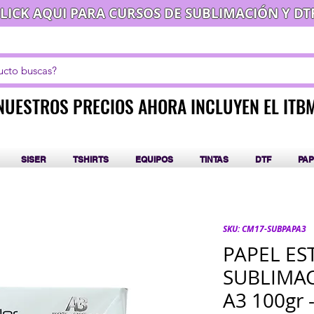
LICK AQUI PARA CURSOS DE SUBLIMACIÓN Y DT
NUESTROS PRECIOS AHORA INCLUYEN EL ITB
NUESTROS PRECIOS AHORA INCLUYEN EL ITB
SISER
TSHIRTS
EQUIPOS
TINTAS
DTF
PAP
SKU: CM17-SUBPAPA3
PAPEL ES
SUBLIMA
A3 100gr 