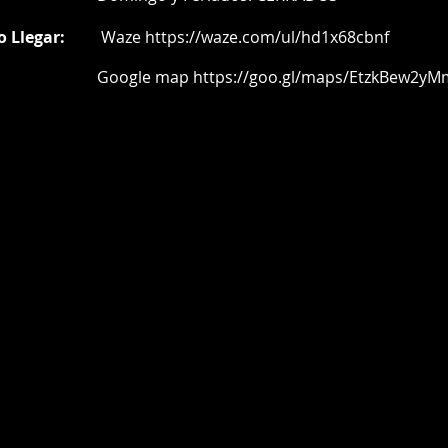
o Llegar:
Waze
https://waze.com/ul/hd1x68cbnf
oogle map
https://goo.gl/maps/EtzkBew2yM