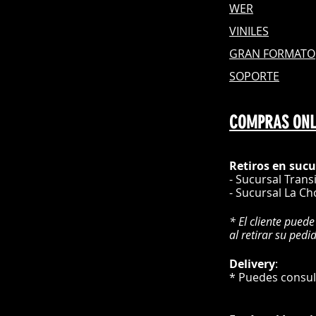
WER
VINILES
GRAN FOR
MATO
SOPORTE
COMPRAS ONL
Retiros en sucu
- Sucursal Trans
- Sucursal La Ch
* El cliente puede
al retirar su pedi
Delivery
* Puedes cons