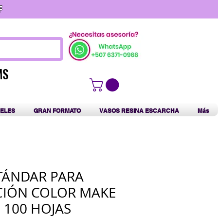
F
MS
MS
ELES
GRAN FORMATO
VASOS RESINA ESCARCHA
Más
TÁNDAR PARA
CIÓN COLOR MAKE
- 100 HOJAS