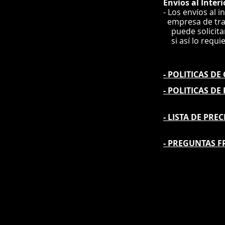
Envíos
al Interi
- Los envíos al i
e
mpre
sa de tr
puede solicit
si así lo requi
- POLITICAS D
- POLITICAS DE
- L
ISTA DE PREC
- PREGUNTAS F