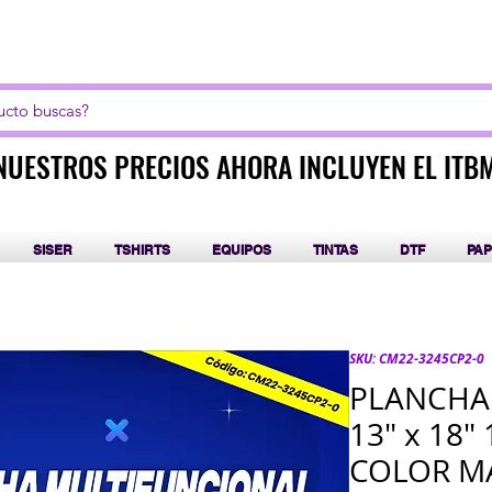
LICK AQUI PARA CURSOS DE SUBLIMACIÓN Y DT
NUESTROS PRECIOS AHORA INCLUYEN EL ITB
NUESTROS PRECIOS AHORA INCLUYEN EL ITB
SISER
TSHIRTS
EQUIPOS
TINTAS
DTF
PAP
SKU: CM22-3245CP2-0
PLANCHA
13" x 18" 
COLOR M