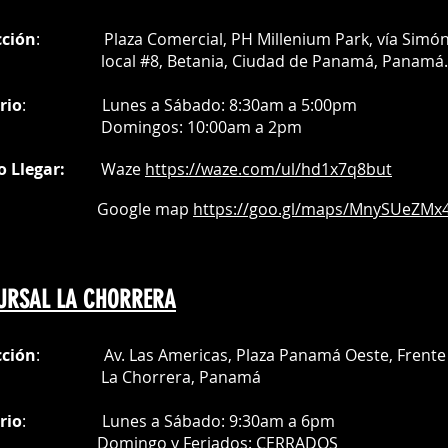
s transferible.
 realizar la compra registra su
cción
: Plaza Comercial, PH Millenium Park, vía Simó
tra página web
al #8, Betania, Ciudad de Panamá, Panamá.
e.colormake.com/* durante los
 naturales posteriores a la fecha de
rio
:
Lunes a Sábado: 8:30am a 5:00pm
torgará gratuitamente una extensión
Do
mingos:
10:00am a 2pm
 garantía (no aplica para la
lor)
o Llegar:
Waze
https://waze.com/
ul/hd1x7q
8but
iva la garantía, inicialmente debe
ipo en la sección soporte, y después
oogle map
https://goo.gl/maps/MnySUeZMx4
a para generar un ticket con su
y así poder ayudarlo con la
iagnóstico del mismo.
 las garantías de todos nuestros
URSAL LA CHORRERA
ujeta a la verificación y diagnóstico
 cuanto a su funcionamiento,
acterísticas y factura original de
cción
: Av. Las Americas, Plaza Panamá Oeste, Frente 
a Chorrera,
Panamá
pta reparar durante el período de
os productos que presenten daños
rio
:
Lunes a Sábado: 9:30am a 6pm
normal, de acuerdo con las
Do
mingo y Feriados:
CERRADOS