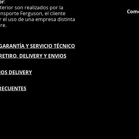
or
:
instrucciones de
nterior son realizados por la
para el cual el 
Com
ansporte Ferguson, el
cliente
Si el equipo se 
ar el uso de una empresa distinta
garantía, Color
G
ere.
reponer las pie
mismo (si aplica 
propietario.
E GARANTÍA
Y SERVICIO TÉCNICO
Los gastos de en
a nuestro centro
 RETIRO, DELIVERY Y ENVIOS
cargo de Color 
días naturales p
IOS DELIVERY
compra del equip
equipo estará a 
envío gratuito l
RECUENTES
países donde Co
autorizado.
El tiempo de re
días naturales, 
producto o equi
servicio autoriz
Color Make™ no 
reparados deja