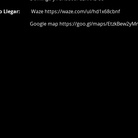
l manual de usuario y el propósito
equipo fue diseñado.
o Llegar:
Waze
https://waze.com/ul/hd1x68cbnf
encuentra dentro del periodo de
 Make ™ se compromete a reparar o
oogle map
https://goo.gl/maps/EtzkBew2yM
zas y componentes defectuosos del
la garantía), sin costo alguno para el
vío por garantía del equipo averiado
 de servicio autorizado estarán a
Make™ únicamente los primeros 7
osteriores a la fecha de factura de
o, posterior a esto el envío del
cargo del cliente. Esta cláusula de
os primeros 7 días solo aplica en
lor Make ™ posea centro de servicio
paración no será mayor a sesenta
a partir de la fecha de recepción del
po por parte de nuestro centro de
ado.
se hace responsable de equipos
dos en abandono después de