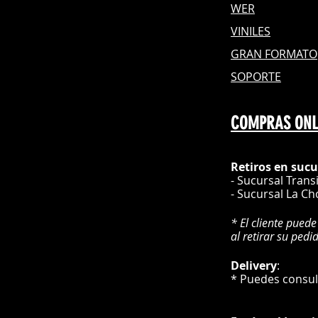
WER
VINILES
GRAN FOR
MATO
SOPORTE
COMPRAS ONL
Retiros en sucu
- Sucursal Trans
- Sucursal La Ch
* El cliente puede
al retirar su pedi
Delivery
* Puedes cons