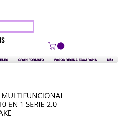
F
MS
MS
ELES
GRAN FORMATO
VASOS RESINA ESCARCHA
Más
 MULTIFUNCIONAL
10 EN 1 SERIE 2.0
AKE