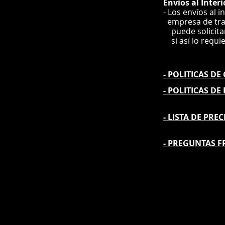
Envíos
al Interi
- Los envíos al i
e
mpre
sa de tr
puede solicit
si así lo requi
- POLITICAS D
- POLITICAS DE
- L
ISTA DE PREC
- PREGUNTAS F