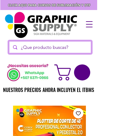
CLICK AQUI PARA CURSOS DE SUBLIMACIÓN Y DTF
NUESTROS PRECIOS AHORA INCLUYEN EL ITBMS
NUESTROS PRECIOS AHORA INCLUYEN EL ITBMS