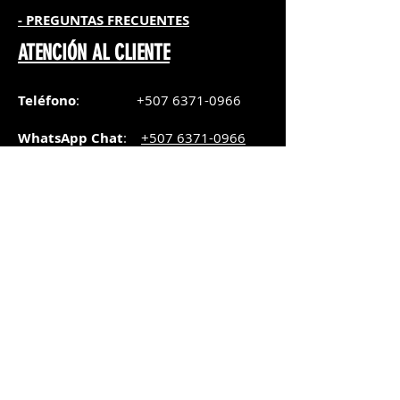
- PREGUNTAS FRECUENTES
ATENCIÓN AL CLIENTE
Teléfono
:
+507 6371-0966
WhatsApp Chat
:
+507 6371-0966
Correo
:
pedidos@graphicsupply.com.pa
Horario
:
Lunes a Viernes:
8:30am a
5pm
Sábado
: 8:30am a
5pm
Domingo: 10am a
2pm
SUCURSAL TRANSISTMICA