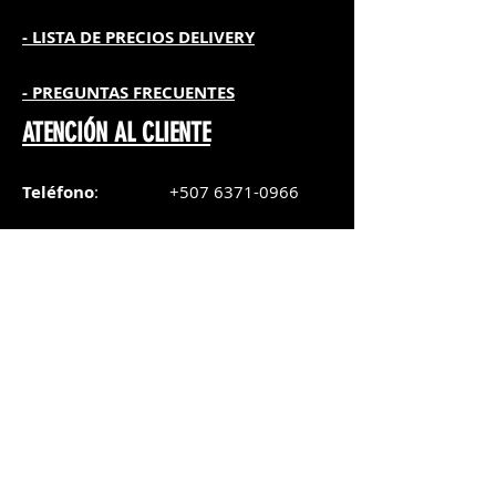
- L
ISTA DE PRECIOS DELIVERY
- PREGUNTAS FRECUENTES
ATENCIÓN AL CLIENTE
Teléfono
:
+507 6371-0966
WhatsApp Chat
:
+507 6371-0966
Correo
:
pedidos@graphicsupply.com.pa
Horario
:
Lunes a Viernes:
8:30am a
5pm
Sábado
: 8:30am a
5pm
Domingo: 10am a
2pm