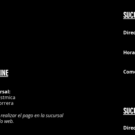
Do
SUC
Dire
loc
Hora
Com
INE
G
rsal:
istmica
orrera
SUC
 realizar el pago en la sucursal
do web.
Dire
:
L