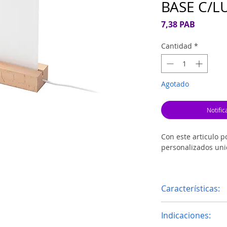
BASE C/L
Precio
7,38 PAB
Cantidad
*
Agotado
Notific
Con este articulo p
personalizados unic
Incluye acrilico su
grabado laser, rotu
Características:
Acrilico rectan
Indicaciones: