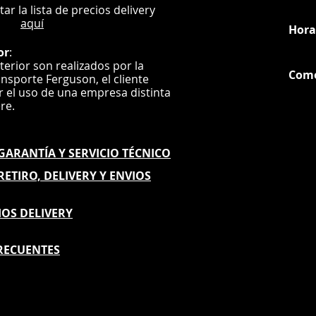
ultar la lista de precios delivery
aquí
Hora
or
:
nterior son realizados por la
Com
ansporte Ferguson, el
cliente
ar el uso de una empresa distinta
G
ere.
E GARANTÍA
Y SERVICIO TÉCNICO
 RETIRO, DELIVERY Y ENVIOS
IOS DELIVERY
RECUENTES