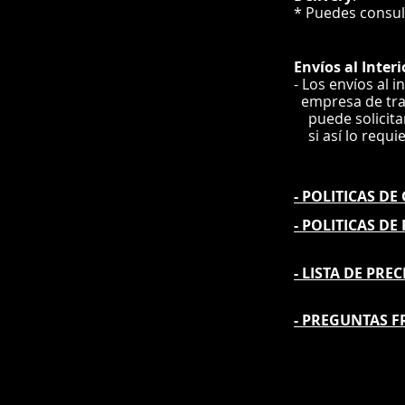
* Puedes cons
Envíos
al Interi
- Los envíos al i
e
mpre
sa de tr
puede solicit
si así lo requi
- POLITICAS D
- POLITICAS DE
- L
ISTA DE PREC
- PREGUNTAS F