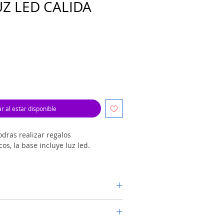
UZ LED CALIDA
ar al estar disponible
odras realizar regalos
os, la base incluye luz led.
blimable, puedes personalizarlo con
lacion con vinil o UVDTF.
gular 14*21.5cm*0.4cm