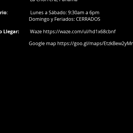
rio
:
Lunes a Sábado: 9:30am a 6pm
Do
mingo y Feriados:
CERRADOS
o Llegar:
Waze
https://waze.com/ul/hd1x68cbnf
oogle map
https://goo.gl/maps/EtzkBew2yM