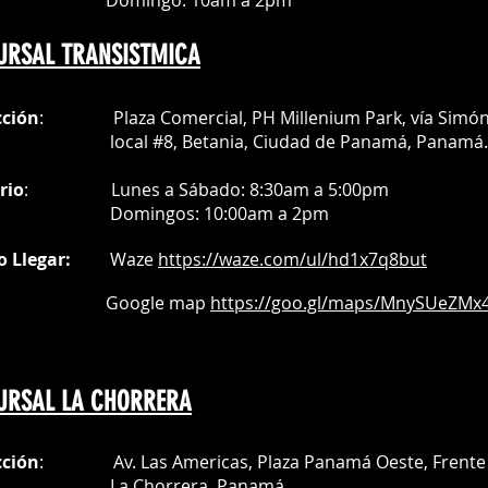
mingo: 10am a 2pm
URSAL TRANSISTMICA
cción
: Plaza Comercial, PH Millenium Park, vía Simó
al #8, Betania, Ciudad de Panamá, Panamá.
rio
:
Lunes a Sábado: 8:30am a 5:00pm
Do
mingos:
10:00am a 2pm
o Llegar:
Waze
https://waze.com/
ul/hd1x7q
8but
oogle map
https://goo.gl/maps/MnySUeZMx4
URSAL LA CHORRERA
cción
: Av. Las Americas, Plaza Panamá Oeste, Frente 
a Chorrera,
Panamá