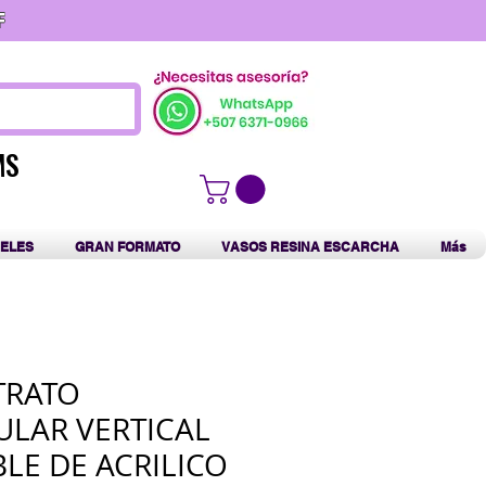
F
MS
MS
ELES
GRAN FORMATO
VASOS RESINA ESCARCHA
Más
TRATO
LAR VERTICAL
LE DE ACRILICO