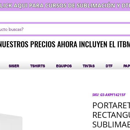
LICK AQUI PARA CURSOS DE SUBLIMACIÓN Y DT
NUESTROS PRECIOS AHORA INCLUYEN EL ITB
NUESTROS PRECIOS AHORA INCLUYEN EL ITB
SISER
TSHIRTS
EQUIPOS
TINTAS
DTF
PAP
SKU: GS-AKPF14215F
PORTARE
RECTANGU
SUBLIMAB