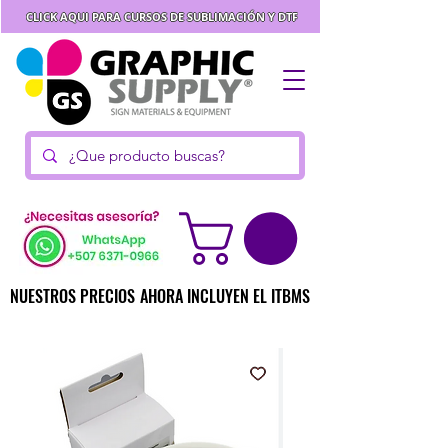
CLICK AQUI PARA CURSOS DE SUBLIMACIÓN Y DTF
NUESTROS PRECIOS AHORA INCLUYEN EL ITBMS
NUESTROS PRECIOS AHORA INCLUYEN EL ITBMS