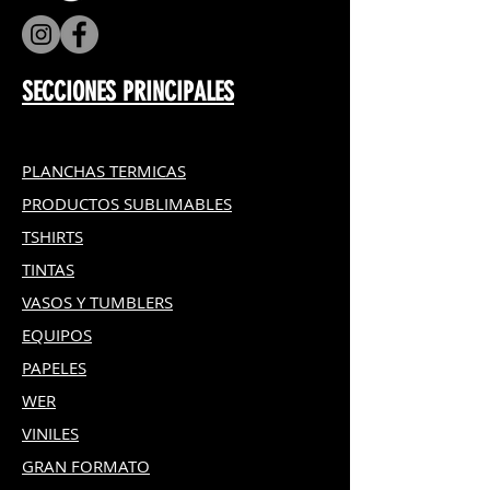
mantenimiento-para-epson-f170
hasta que muetre la luz verde.
Si el reseteador no muestra
ninguna luz puede necesitar
SECCIONES PRINCIPALES
reemplazo de baterias, consulta
a nuestro departamento tecnico,
PLANCHAS TERMICAS
PRODUCTOS SUBLIMABLES
TSHIRTS
TINTAS
VASOS Y TUMBLERS
EQUIPOS
PAPELES
WER
VINILES
GRAN FOR
MATO