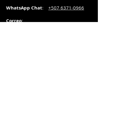
WhatsApp Chat
:
+507 6371-0966
Correo
:
pedidos@graphicsupply.com.pa
Horario
:
Lunes a Viernes:
8:30am a
5pm
Sábado
: 8:30am a
5pm
Domingo: 10am a
2pm
SUCURSAL TRANSISTMICA
Dirección
: Plaza Comercial, PH
Millenium Park, vía Simón Bolívar,
local #8, Betania,
Ciudad de Panamá, Panamá.
Horario
:
Lunes a Sábado: