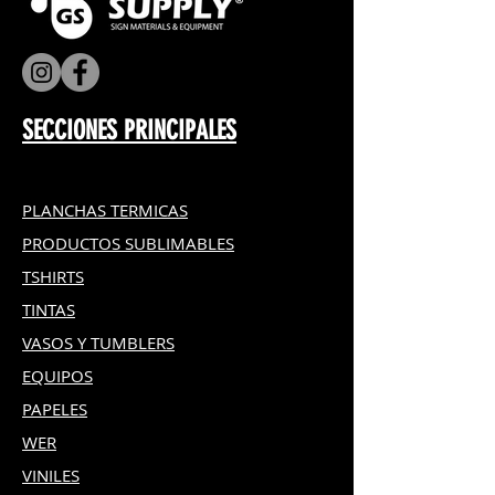
sublimación.
Este papel de sublimación es ideal
para la transferencia de imágenes
sobre textiles obteniendo los
SECCIONES PRINCIPALES
mejores resultados.
PLANCHAS TERMICAS
PRODUCTOS SUBLIMABLES
TSHIRTS
TINTAS
VASOS Y TUMBLERS
EQUIPOS
PAPELES
WER
VINILES