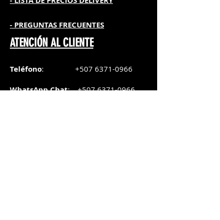
- L
ISTA DE PRECIOS DELIVERY
- PREGUNTAS FRECUENTES
ATENCIÓN AL CLIENTE
Teléfono
:
+507 6371-0966
WhatsApp Chat
:
+507 6371-0966
Correo
:
pedidos@graphicsupply.com.pa
Horario
:
Lunes a Viernes:
8:30am a
5pm
Sábado
: 8:30am a
5pm
Domingo: 10am a
2pm
SUCURSAL TRANSISTMICA