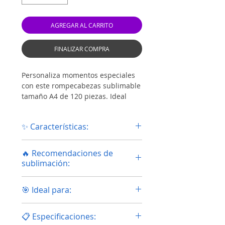
AGREGAR AL CARRITO
FINALIZAR COMPRA
Personaliza momentos especiales
con este rompecabezas sublimable
tamaño A4 de 120 piezas. Ideal
para fotografías, regalos
personalizados, recuerdos
✨ Características:
familiares, emprendimientos
creativos y productos
🧩 Rompecabezas sublimable de
promocionales.
🔥 Recomendaciones de
120 piezas
Gracias a su superficie sublimable
sublimación:
🖨️ Compatible con sublimación full
de alta calidad, permite obtener
color
imágenes vibrantes, excelente
🌡️ Temperatura recomendada:
📸 Excelente calidad para
🎯 Ideal para:
definición y acabados
180°C – 190°C
fotografías personalizadas
profesionales. Su presentación sin
⏱️ Tiempo recomendado: 60 – 90
🎨 Colores vibrantes y gran
📸 Fotografías familiares y
marco lo hace práctico y fácil de
segundos
📋 Especificaciones:
definición
personales
personalizar.
💨 Presión media