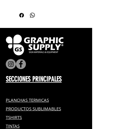
🎁 Ideal para regalos y souvenirs
🎁 Regalos personalizados
🪞 Imprimir la imagen en modo
🔹 Tamaño: A4
personalizados
🏫 Actividades escolares y
espejo
🔹 Cantidad de piezas: 120 piezas
✨ Superficie blanca brillante lista
educativas
(Los parámetros pueden variar según
🔹 Presentación: sin marco
para sublimar
🎨 Negocios de sublimación
la prensa y consumibles utilizados.)
🔹 Superficie blanca sublimable
📄 Tamaño A4 práctico y versátil
💑 Regalos para parejas y
🔹 Material resistente y ligero
💝 Perfecto para emprendimientos
aniversarios
🔹 Compatible con prensas
creativos y personalizados
🛍️ Emprendimientos creativos
térmicas planas
🏢 Productos promocionales y
corporativos
SECCIONES PRINCIPALES
PLANCHAS TERMICAS
PRODUCTOS SUBLIMABLES
TSHIRTS
TINTAS