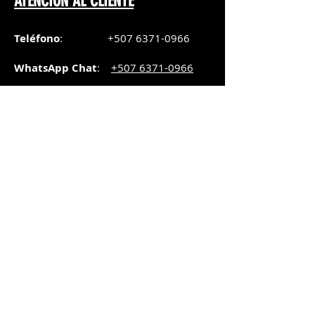
ATENCIÓN AL CLIENTE
Teléfono
:
+507 6371-0966
WhatsApp Chat
:
+507 6371-0966
Correo
:
pedidos@graphicsupply.com.pa
Horario
:
Lunes a Viernes:
8:30am a
5pm
Sábado
: 8:30am a
5pm
Domingo: 10am a
2pm
SUCURSAL TRANSISTMICA
Dirección
: Plaza Comercial, PH
Millenium Park, vía Simón Bolívar,