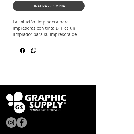
FINALIZAR COMPRA
La solución limpiadora para
impresoras con tinta DTF es un
limpiador para su impresora de
película de transferencia directa
(DTF). ¡Una impresora limpia es una
impresora productiva!
Aplicaciones comunes:
-Mantenimiento diario después del
apagado (estación de tapado, área
de trabajo)
-Aplicar con un hisopo a la
superficie del cabezal de impresión
en el caso de golpes de cabeza o
boquillas ligeramente obstruidas.
-Enjuague a través de las líneas de
tinta siempre que la impresora
esté inactiva y/o almacenada.
Instrucciones del producto