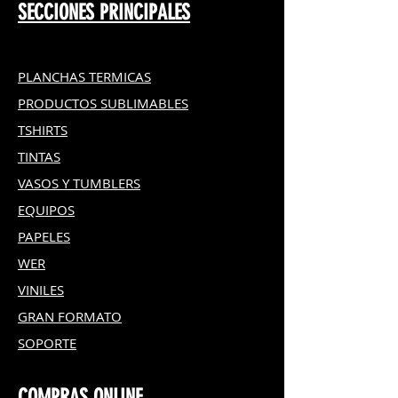
– Modelo de cabezal de impresión
SECCIONES PRINCIPALES
adecuado: cabezal de impresión
DTF
– Color: incoloro
PLANCHAS TERMICAS
– Olor: suave olor.
– Volumen de la botella: 500ml.
PRODUCTOS SUBLIMABLES
– Vida útil: 12 meses
TSHIRTS
Características:
Limpieza rápida, ideal para el
TINTAS
cabezal de impresión
VASOS Y TUMBLERS
Para todas las impresoras DTF
de escritorio modificadas
EQUIPOS
Para todas las impresoras DTF
PAPELES
de gran formato
WER
VINILES
GRAN FOR
MATO
SOPORTE
COMPRAS ONLINE