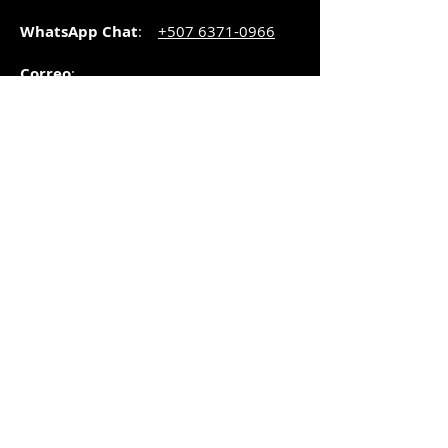
WhatsApp Chat
:
+507 6371-0966
Correo
:
pedidos@graphicsupply.com.pa
Horario
:
Lunes a Viernes:
8:30am a
5pm
Sábado
: 8:30am a
5pm
Domingo: 10am a
2pm
SUCURSAL TRANSISTMICA
Dirección
: Plaza Comercial, PH
Millenium Park, vía Simón Bolívar,
local #8, Betania,
Ciudad de Panamá, Panamá.