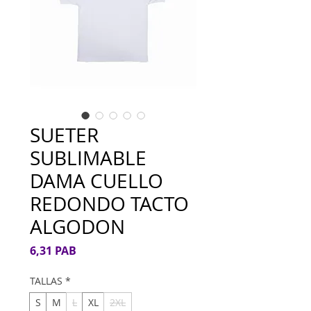
SUETER
SUBLIMABLE
DAMA CUELLO
REDONDO TACTO
ALGODON
Precio
6,31 PAB
TALLAS
*
S
M
L
XL
2XL