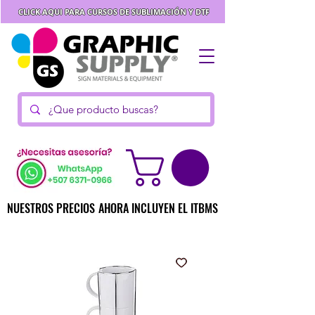
CLICK AQUI PARA CURSOS DE SUBLIMACIÓN Y DTF
NUESTROS PRECIOS AHORA INCLUYEN EL ITBMS
NUESTROS PRECIOS AHORA INCLUYEN EL ITBMS