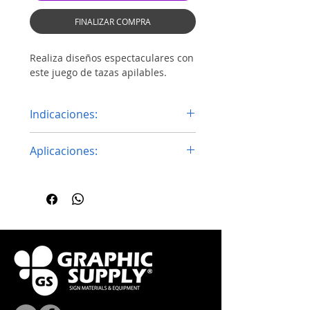
FINALIZAR COMPRA
Realiza diseños espectaculares con
este juego de tazas apilables.
Indicaciones:
Temperatura 195°C
Aplicaciones:
Tiempo 160 a 180 seg
Presión Media
Ideal para sublimar
Sublimación modo espejo
Aplicaciones para bares,
Área Sublimable: 18x7.6cm
restaurantes o cafés.
Sublime y personalice imágenes
y decoraciones para bodas.