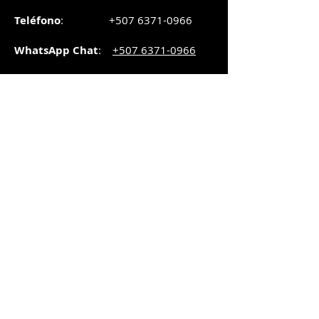
Teléfono
:
+507 6371-0966
WhatsApp Chat
:
+507 6371-0966
Correo
:
pedidos@graphicsupply.com.pa
Horario
:
Lunes a Viernes:
8:30am a
5pm
Sábado
: 8:30am a
5pm
Domingo: 10am a
2pm
SUCURSAL TRANSISTMICA
Dirección
: Plaza Comercial, PH
Millenium Park, vía Simón Bolívar,
local #8, Betania,
Ciudad de Panamá, Panamá.