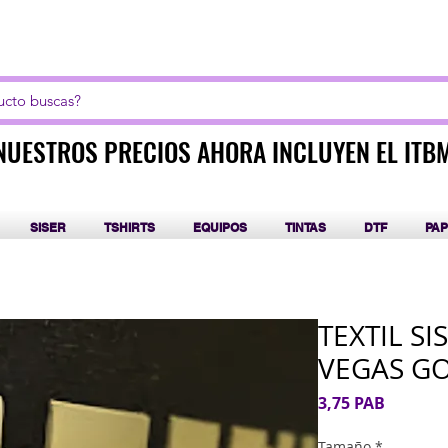
LICK AQUI PARA CURSOS DE SUBLIMACIÓN Y DT
NUESTROS PRECIOS AHORA INCLUYEN EL ITB
NUESTROS PRECIOS AHORA INCLUYEN EL ITB
SISER
TSHIRTS
EQUIPOS
TINTAS
DTF
PAP
TEXTIL SI
VEGAS GO
Precio
3,75 PAB
Tamaño
*