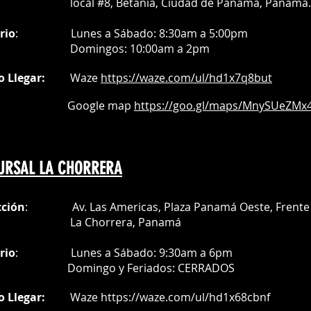
tes de lavar la prenda.
al #8, Betania, Ciudad de Panamá, Panamá.
avar a máximo 60ºC.
gado.
rio
:
Lunes a Sábado: 8:30am a 5:00pm
 químicos agresivos.
Do
mingos:
10:00am a 2pm
turas demostradas aquí pueden no
o Llegar:
Waze
https://waze.com/
ul/hd1x7q
8but
oogle map
https://goo.gl/maps/MnySUeZMx4
URSAL LA CHORRERA
cción
: Av. Las Americas, Plaza Panamá Oeste, Frente 
a Chorrera,
Panamá
rio
:
Lunes a Sábado: 9:30am a 6pm
Do
mingo y Feriados:
CERRADOS
o Llegar:
Waze
https://waze.com/ul/hd1x68cbnf