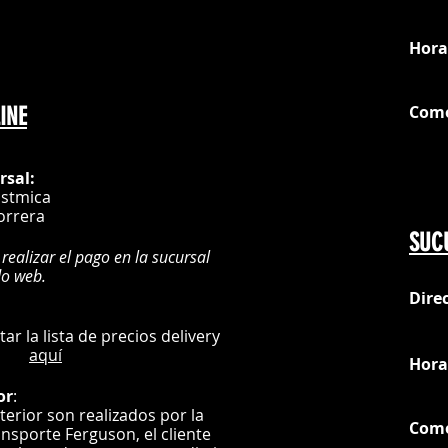
Esperar 24 horas an
loc
No lavar en seco.L
Resiste el centrifu
Hora
No utilizar agentes
*Los colores y tex
Com
INE
ser exactos.
G
rsal:
istmica
orrera
SUC
 realizar el pago en la sucursal
do web.
Dire
:
L
ultar la lista de precios delivery
aquí
Hora
or
:
nterior son realizados por la
Com
ansporte Ferguson, el
cliente