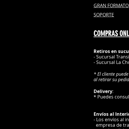
GRAN FOR
MATO
SOPORTE
COMPRAS ONL
Retiros en sucu
- Sucursal Trans
- Sucursal La Ch
* El cliente puede
al retirar su pedi
Delivery
* Puedes cons
Envíos
al Interi
- Los envíos al i
e
mpre
sa de tr