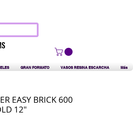
F
MS
MS
ELES
GRAN FORMATO
VASOS RESINA ESCARCHA
Más
SER EASY BRICK 600
LD 12"