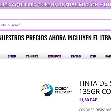
LICK AQUI PARA CURSOS DE SUBLIMACIÓN Y DT
NUESTROS PRECIOS AHORA INCLUYEN EL ITB
NUESTROS PRECIOS AHORA INCLUYEN EL ITB
SISER
TSHIRTS
EQUIPOS
TINTAS
DTF
PAP
TINTA DE
135GR C
Precio
11,80 PAB
COLORES DISPONI