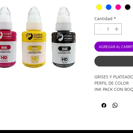
Cantidad
*
AGREGAR AL CARRI
GRISES Y PLATEAD
PERFIL DE COLOR
INK PACK CON BO
SE RECOMIENDA
COLORMAKE
BOQUILLAS CO
EPSON ECOTAN
– Colores Verdadero