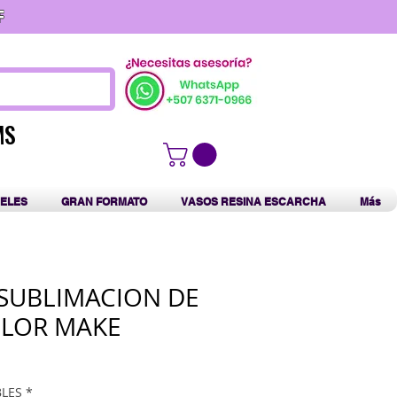
F
MS
MS
ELES
GRAN FORMATO
VASOS RESINA ESCARCHA
Más
 SUBLIMACION DE
OLOR MAKE
BLES
*