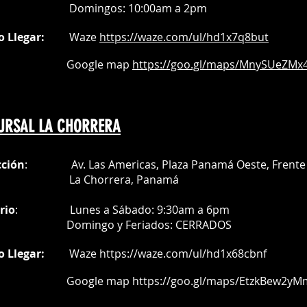
Do
mingos:
10:00am a 2pm
o Llegar:
Waze
https://waze.com/
ul/hd1x7q
8but
oogle map
https://goo.gl/maps/MnySUeZMx4
URSAL LA CHORRERA
cción
: Av. Las Americas, Plaza Panamá Oeste, Frente 
a Chorrera,
Panamá
rio
:
Lunes a Sábado: 9:30am a 6pm
Do
mingo y Feriados:
CERRADOS
o Llegar:
Waze
https://waze.com/ul/hd1x68cbnf
oogle map
https://goo.gl/maps/EtzkBew2yM