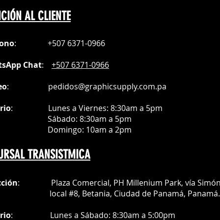
tica de nuestros colores.
CIÓN AL CLIENTE
con la más alta estabilidad y el
.
pos, nuestras tintas evitan la
fono
:
+507 6371-0966
 cabezales de tu impresora.
pos de producción gracias al secado
sApp Chat
:
+507 6371-0966
tintas.
zal
eo
:
pedidos@graphicsupply.com.pa
s de alto brillo
ión
rio
:
Lunes a Viernes: 8:30am a
5pm
ábado
: 8:30am a 5pm
mingo: 10am a 2pm
URSAL TRANSISTMICA
cción
: Plaza Comercial, PH Millenium Park, vía Simó
al #8, Betania, Ciudad de Panamá, Panamá.
rio
:
Lunes a Sábado: 8:30am a 5:00pm