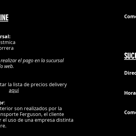
Com
INE
G
rsal:
istmica
orrera
SUC
 realizar el pago en la sucursal
do web.
Dire
:
L
ultar la lista de precios delivery
aquí
Hora
or
:
nterior son realizados por la
Com
ansporte Ferguson, el
cliente
ar el uso de una empresa distinta
G
ere.