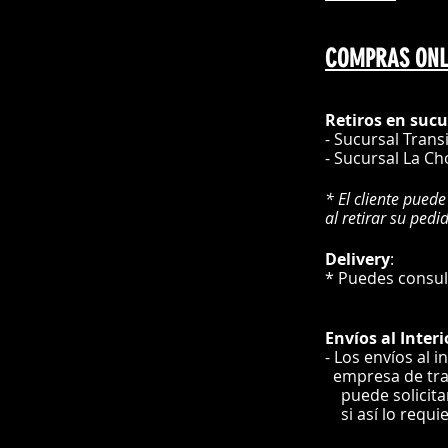
COMPRAS ONL
Retiros en sucu
- Sucursal Trans
- Sucursal La Ch
* El cliente puede
al retirar su pedi
Delivery
* Puedes cons
Envíos
al Interi
- Los envíos al i
e
mpre
sa de tr
puede solicit
si así lo requi