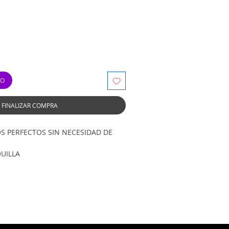
TO
FINALIZAR COMPRA
OS PERFECTOS SIN NECESIDAD DE
QUILLA
 USAR PERFIL DE COLOR
MPATIBLES CON IMPRESORAS
K.
s y tecnología de punta.