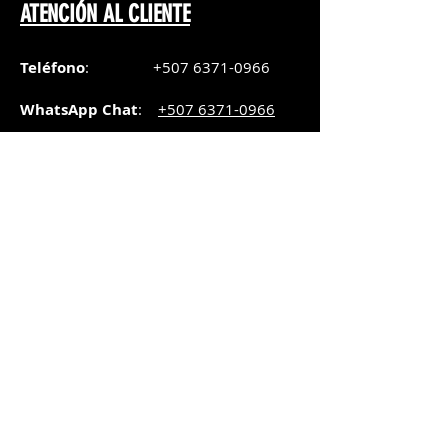
ATENCIÓN AL CLIENTE
Teléfono
:
+507 6371-0966
WhatsApp Chat
:
+507 6371-0966
Correo
:
pedidos@graphicsupply.com.pa
Horario
:
Lunes a Viernes:
8:30am a
5pm
Sábado
: 8:30am a
5pm
Domingo: 10am a
2pm
SUCURSAL TRANSISTMICA
Dirección
: Plaza Comercial, PH
Millenium Park, vía Simón Bolívar,