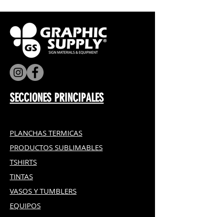
Sin olor
Excelente durabilidad en
exteriores
Resistencia mejorada a la
abrasión y a los productos
químicos
Cuenta con la amplia garantía
global de NUtec Digital para
terceros
SECCIONES PRINCIPALES
PLANCHAS TERMICAS
PRODUCTOS SUBLIMABLES
TSHIRTS
TINTAS
VASOS Y TUMBLERS
EQUIPOS