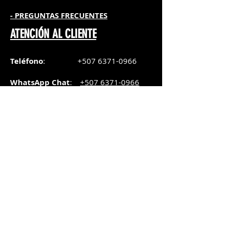
- PREGUNTAS FRECUENTES
ATENCIÓN AL CLIENTE
Teléfono
:
+507 6371-0966
WhatsApp Chat
:
+507 6371-0966
Correo
:
pedidos@graphicsupply.com.pa
Horario
:
Lunes a Viernes:
8:30am a
5pm
Sábado
: 8:30am a
5pm
Domingo: 10am a
2pm
SUCURSAL TRANSISTMICA