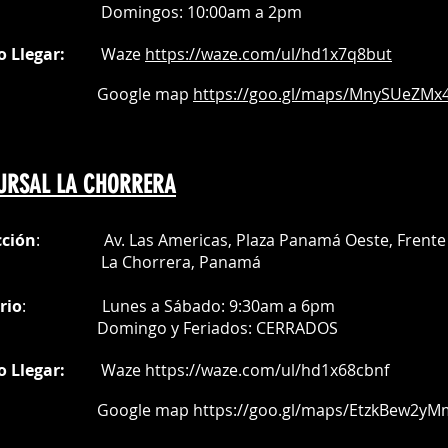
Do
mingos:
10:00am a 2pm
o Llegar:
Waze
https://waze.com/
ul/hd1x7q
8but
oogle map
https://goo.gl/maps/MnySUeZMx4
URSAL LA CHORRERA
cción
: Av. Las Americas, Plaza Panamá Oeste, Frente 
a Chorrera,
Panamá
rio
:
Lunes a Sábado: 9:30am a 6pm
Do
mingo y Feriados:
CERRADOS
o Llegar:
Waze
https://waze.com/ul/hd1x68cbnf
oogle map
https://goo.gl/maps/EtzkBew2yM