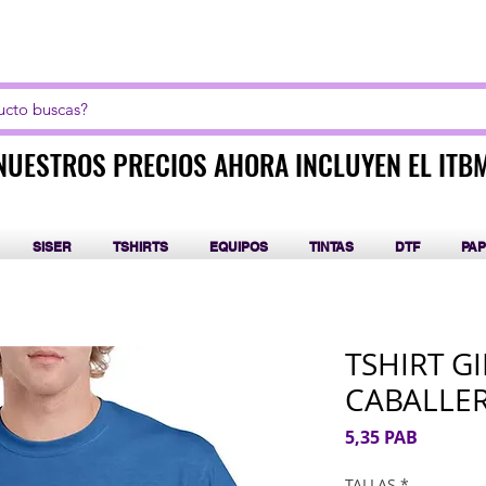
LICK AQUI PARA CURSOS DE SUBLIMACIÓN Y DT
NUESTROS PRECIOS AHORA INCLUYEN EL ITB
NUESTROS PRECIOS AHORA INCLUYEN EL ITB
SISER
TSHIRTS
EQUIPOS
TINTAS
DTF
PAP
TSHIRT G
CABALLER
Precio
5,35 PAB
TALLAS
*