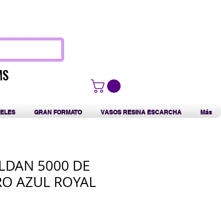
F
MS
MS
ELES
GRAN FORMATO
VASOS RESINA ESCARCHA
Más
ILDAN 5000 DE
O AZUL ROYAL