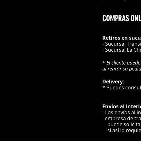
COMPRAS ONL
Retiros en sucu
- Sucursal Trans
- Sucursal La Ch
* El cliente puede
al retirar su pedi
Delivery
* Puedes cons
Envíos
al Interi
- Los envíos al i
e
mpre
sa de tr
puede solicit
si así lo requi