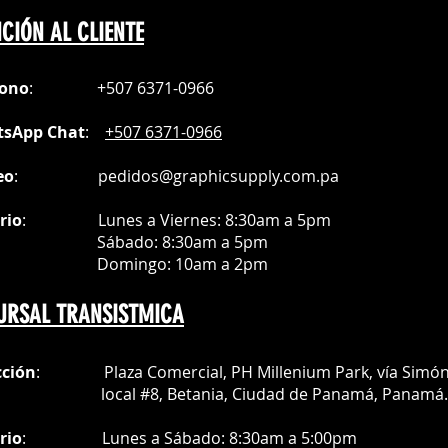
CIÓN AL CLIENTE
fono
:
+507 6371-0966
sApp Chat
:
+507 6371-0966
eo
:
pedidos@graphicsupply.com.pa
rio
:
Lunes a Viernes: 8:30am a
5pm
ábado
: 8:30am a 5pm
mingo: 10am a 2pm
URSAL TRANSISTMICA
cción
: Plaza Comercial, PH Millenium Park, vía Simó
al #8, Betania, Ciudad de Panamá, Panamá.
rio
:
Lunes a Sábado: 8:30am a 5:00pm