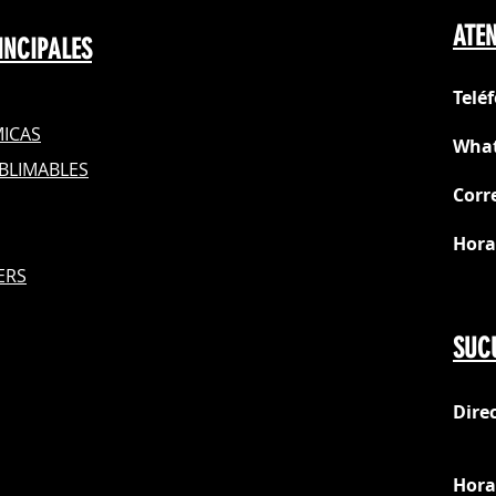
ATEN
INCIPALES
Telé
ICAS
What
BLIMABLES
Corr
Hora
S
ERS
Do
SUC
Dire
loc
Hora