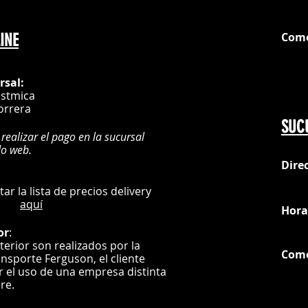
Com
INE
G
rsal:
istmica
orrera
SUC
 realizar el pago en la sucursal
do web.
Dire
:
L
ultar la lista de precios delivery
aquí
Hora
or
:
nterior son realizados por la
Com
ansporte Ferguson, el
cliente
ar el uso de una empresa distinta
G
ere.