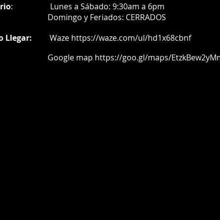
rio
:
Lunes a Sábado: 9:30am a 6pm
Do
mingo y Feriados:
CERRADOS
o Llegar:
Waze
https://waze.com/ul/hd1x68cbnf
oogle map
https://goo.gl/maps/EtzkBew2yM