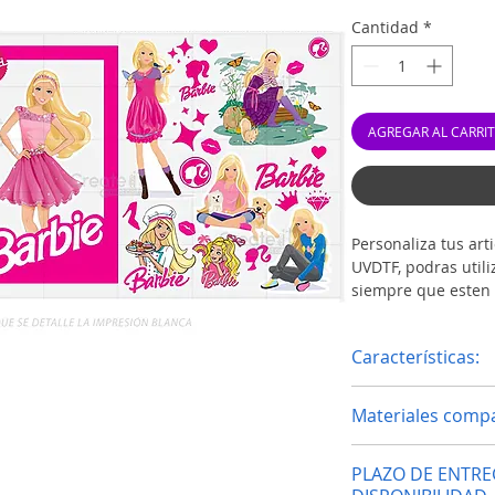
Cantidad
*
AGREGAR AL CARRI
Personaliza tus ar
UVDTF, podras utili
siempre que esten 
Puedes usar los WR
imagenes que quier
Características:
Acabado Brillan
Materiales compa
Full Color
Tamaño 4.5" x 1
Vidrio
Resistentes al a
PLAZO DE ENTRE
Madera lisa
Resistentes al fr