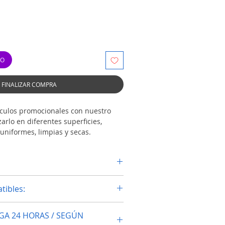
TO
FINALIZAR COMPRA
ticulos promocionales con nuestro
zarlo en diferentes superficies,
uniformes, limpias y secas.
APS enteros o recortar solo las
as usar a tu gusto.
te
tibles:
0"
gua
GA 24 HORAS / SEGÚN
io y al calor