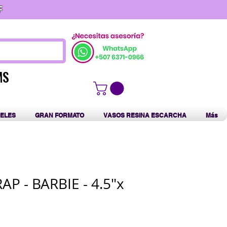
F
MS
MS
ELES
GRAN FORMATO
VASOS RESINA ESCARCHA
Más
P - BARBIE - 4.5"x