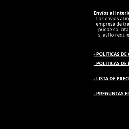
Envíos
al Interi
- Los envíos al i
e
mpre
sa de tr
puede solicit
si así lo requi
- POLITICAS D
- POLITICAS DE
- L
ISTA DE PREC
- PREGUNTAS F