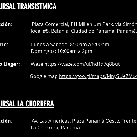
URSAL TRANSISTMICA
cción
: Plaza Comercial, PH Millenium Park, vía Simó
al #8, Betania, Ciudad de Panamá, Panamá.
rio
:
Lunes a Sábado: 8:30am a 5:00pm
Do
mingos:
10:00am a 2pm
o Llegar:
Waze
https://waze.com/
ul/hd1x7q
8but
oogle map
https://goo.gl/maps/MnySUeZMx4
URSAL LA CHORRERA
cción
: Av. Las Americas, Plaza Panamá Oeste, Frente 
a Chorrera,
Panamá