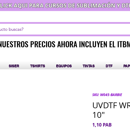
LICK AQUI PARA CURSOS DE SUBLIMACIÓN Y DT
NUESTROS PRECIOS AHORA INCLUYEN EL ITB
NUESTROS PRECIOS AHORA INCLUYEN EL ITB
SISER
TSHIRTS
EQUIPOS
TINTAS
DTF
PAP
SKU: W045-BARBIE
UVDTF WRA
10"
Precio
1,10 PAB