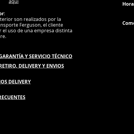
aquí
Hora
or
:
nterior son realizados por la
Com
ansporte Ferguson, el
cliente
ar el uso de una empresa distinta
G
ere.
E GARANTÍA
Y SERVICIO TÉCNICO
 RETIRO, DELIVERY Y ENVIOS
IOS DELIVERY
RECUENTES