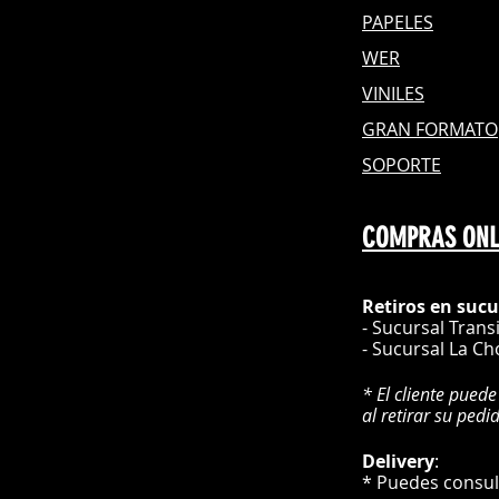
PAPELES
WER
VINILES
GRAN FOR
MATO
SOPORTE
COMPRAS ONL
Retiros en sucu
- Sucursal Trans
- Sucursal La Ch
* El cliente puede
al retirar su pedi
Delivery
* Puedes cons