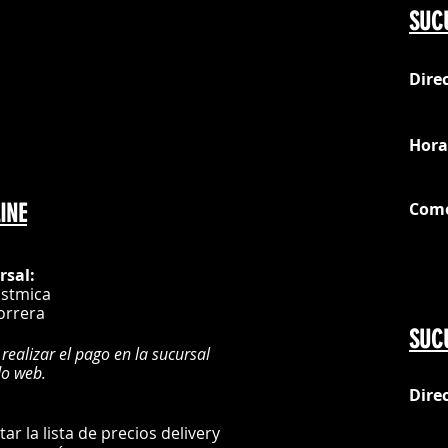
SUC
Dire
loc
Hora
Com
INE
G
rsal:
istmica
orrera
SUC
 realizar el pago en la sucursal
do web.
Dire
:
L
ultar la lista de precios delivery