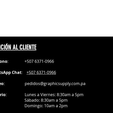
F en superficies de silicon💔
CIÓN AL CLIENTE
fono
:
+507 6371-0966
sApp Chat
:
+507 6371-0966
eo
:
pedidos@graphicsupply.com.pa
rio
:
Lunes a Viernes: 8:30am a
5pm
ábado
: 8:30am a 5pm
mingo: 10am a 2pm