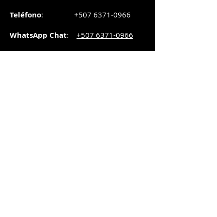
Teléfono
:
+507 6371-0966
WhatsApp Chat
:
+507 6371-0966
Correo
:
pedidos@graphicsupply.com.pa
Horario
:
Lunes a Viernes:
8:30am a
5pm
Sábado
: 8:30am a
5pm
Domingo: 10am a
2pm
SUCURSAL TRANSISTMICA
Dirección
: Plaza Comercial, PH
Millenium Park, vía Simón Bolívar,
local #8, Betania,