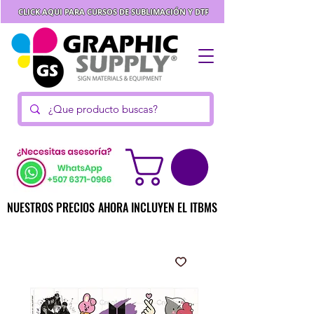
CLICK AQUI PARA CURSOS DE SUBLIMACIÓN Y DTF
NUESTROS PRECIOS AHORA INCLUYEN EL ITBMS
NUESTROS PRECIOS AHORA INCLUYEN EL ITBMS