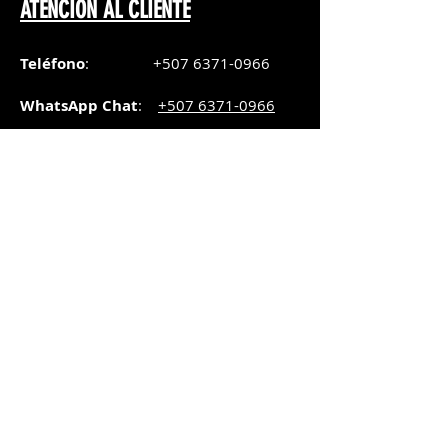
ATENCIÓN AL CLIENTE
Teléfono
:
+507 6371-0966
WhatsApp Chat
:
+507 6371-0966
Correo
:
pedidos@graphicsupply.com.pa
Horario
:
Lunes a Viernes:
8:30am a
5pm
Sábado
: 8:30am a
5pm
Domingo: 10am a
2pm
SUCURSAL TRANSISTMICA
Dirección
: Plaza Comercial, PH
Millenium Park, vía Simón Bolívar,