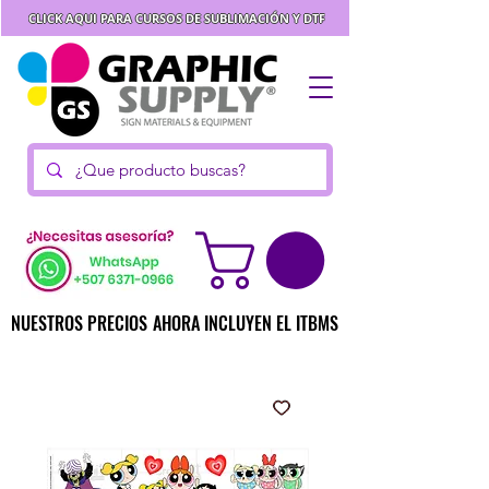
CLICK AQUI PARA CURSOS DE SUBLIMACIÓN Y DTF
NUESTROS PRECIOS AHORA INCLUYEN EL ITBMS
NUESTROS PRECIOS AHORA INCLUYEN EL ITBMS