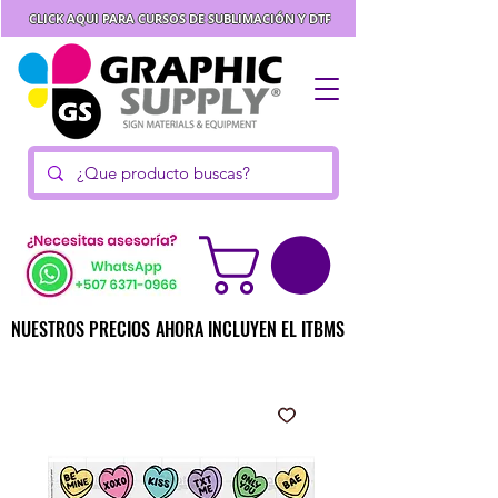
CLICK AQUI PARA CURSOS DE SUBLIMACIÓN Y DTF
NUESTROS PRECIOS AHORA INCLUYEN EL ITBMS
NUESTROS PRECIOS AHORA INCLUYEN EL ITBMS