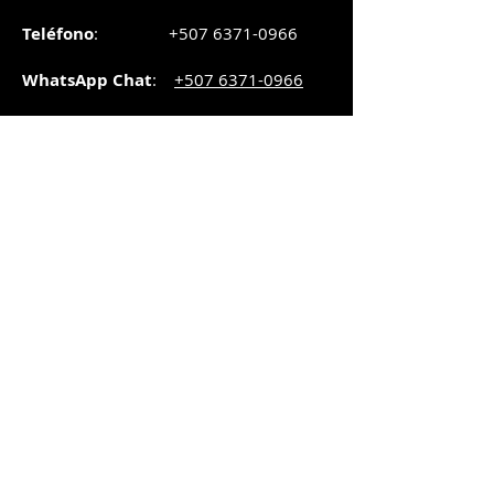
Teléfono
:
+507 6371-0966
WhatsApp Chat
:
+507 6371-0966
Correo
:
pedidos@graphicsupply.com.pa
Horario
:
Lunes a Viernes:
8:30am a
5pm
Sábado
: 8:30am a
5pm
Domingo: 10am a
2pm
SUCURSAL TRANSISTMICA
Dirección
: Plaza Comercial, PH
Millenium Park, vía Simón Bolívar,
local #8, Betania,