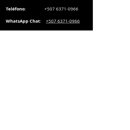
Teléfono
:
+507 6371-0966
WhatsApp Chat
:
+507 6371-0966
Correo
:
pedidos@graphicsupply.com.pa
Horario
:
Lunes a Viernes:
8:30am a
5pm
Sábado
: 8:30am a
5pm
Domingo: 10am a
2pm
SUCURSAL TRANSISTMICA
Dirección
: Plaza Comercial, PH
Millenium Park, vía Simón Bolívar,
local #8, Betania,