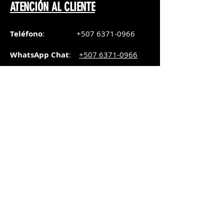
ATENCIÓN AL CLIENTE
Teléfono
:
+507 6371-0966
WhatsApp Chat
:
+507 6371-0966
Correo
:
pedidos@graphicsupply.com.pa
Horario
:
Lunes a Viernes:
8:30am a
5pm
Sábado
: 8:30am a
5pm
Domingo: 10am a
2pm
SUCURSAL TRANSISTMICA
Dirección
: Plaza Comercial, PH
Millenium Park, vía Simón Bolívar,