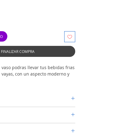
TO
FINALIZAR COMPRA
 vaso podras llevar tus bebidas frias
e vayas, con un aspecto moderno y
ra comoda y con carrizo.
 de calidad superior 304 en su
 de calidad superior 201 en su
ensa:
5°C
able acorde con los parámetros de