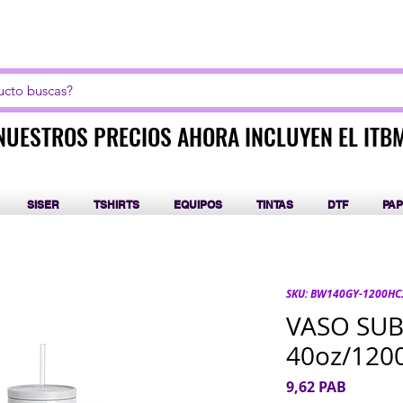
LICK AQUI PARA CURSOS DE SUBLIMACIÓN Y DT
NUESTROS PRECIOS AHORA INCLUYEN EL ITB
NUESTROS PRECIOS AHORA INCLUYEN EL ITB
SISER
TSHIRTS
EQUIPOS
TINTAS
DTF
PAP
SKU: BW140GY-1200HC
VASO SUB
40oz/120
Precio
9,62 PAB