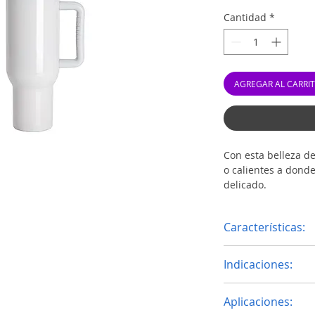
Cantidad
*
AGREGAR AL CARRI
Con esta belleza de
o calientes a dond
delicado.
Posee una agarrade
Características:
Acero Inoxidable
Indicaciones:
pared interna.
Acero Inoxidable
Sublimacion con pr
pared externa.
Aplicaciones:
Temperatura 19
Polímero sublim