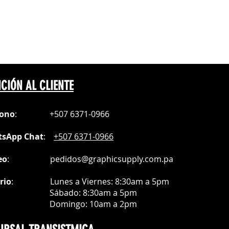
seg
 FDA.
ocionar restaurantes y bares.
lanco.
ecuerdo de eventos.
do espejo
 / 1200ml
echas especiales, como día del
orno:
y más.
80°C
0*14.5*25cm
ersonalizada de familiares y amigos.
espejo
CIÓN AL CLIENTE
fono
:
+507 6371-0966
sApp Chat
:
+507 6371-0966
eo
:
pedidos@graphicsupply.com.pa
rio
:
Lunes a Viernes: 8:30am a
5pm
ábado
: 8:30am a 5pm
mingo: 10am a 2pm