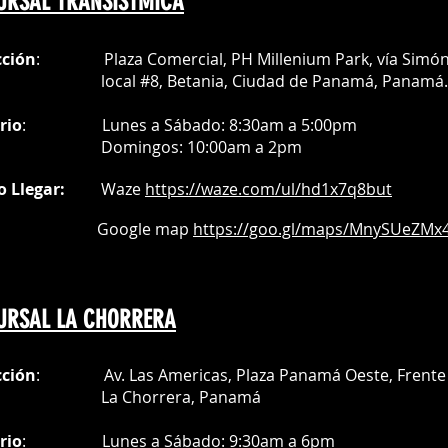
URSAL TRANSISTMICA
cción
: Plaza Comercial, PH Millenium Park, vía Simó
al #8, Betania, Ciudad de Panamá, Panamá.
rio
:
Lunes a Sábado: 8:30am a 5:00pm
Do
mingos:
10:00am a 2pm
o Llegar:
Waze
https://waze.com/
ul/hd1x7q
8but
oogle map
https://goo.gl/maps/MnySUeZMx4
URSAL LA CHORRERA
cción
: Av. Las Americas, Plaza Panamá Oeste, Frente 
a Chorrera,
Panamá
rio
:
Lunes a Sábado: 9:30am a 6pm