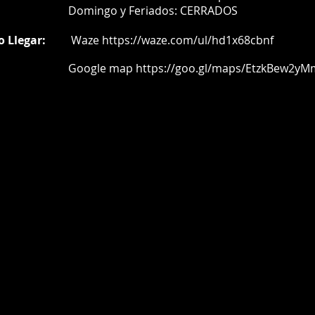
Do
mingo y Feriados:
CERRADOS
o Llegar:
Waze
https://waze.com/ul/hd1x68cbnf
oogle map
https://goo.gl/maps/EtzkBew2yM