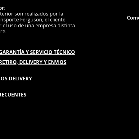
or
:
nterior son realizados por la
Com
ansporte Ferguson, el
cliente
ar el uso de una empresa distinta
G
ere.
E GARANTÍA
Y SERVICIO TÉCNICO
 RETIRO, DELIVERY Y ENVIOS
IOS DELIVERY
RECUENTES