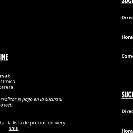
SUC
Dire
loc
Hora
Com
INE
G
rsal:
istmica
orrera
SUC
 realizar el pago en la sucursal
do web.
Dire
:
L
ultar la lista de precios delivery
aquí
Hora