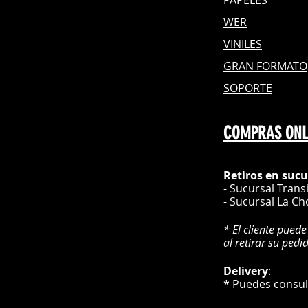
PAPELES
WER
VINILES
GRAN FOR
MATO
SOPORTE
COMPRAS ONL
Retiros en sucu
- Sucursal Trans
- Sucursal La Ch
* El cliente puede
al retirar su pedi
Delivery
* Puedes cons