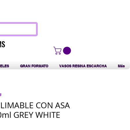
F
MS
MS
ELES
GRAN FORMATO
VASOS RESINA ESCARCHA
Más
3
LIMABLE CON ASA
0ml GREY WHITE