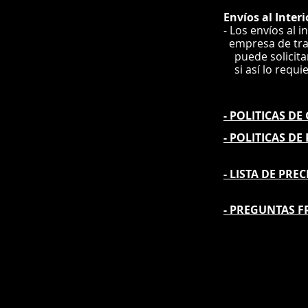
Envíos
al Interi
- Los envíos al i
e
mpre
sa de tr
puede solicit
si así lo requi
- POLITICAS D
- POLITICAS DE
- L
ISTA DE PREC
- PREGUNTAS F