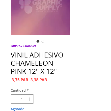
SKU: PSV-CHAM 09
VINIL ADHESIVO
CHAMELEON
PINK 12" X 12"
Precio
Precio de oferta
 3,75 PAB 
3,38 PAB
Cantidad
*
Agotado