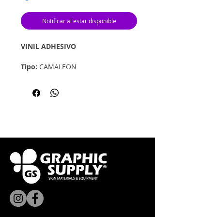
Notificar al estar disponible
VINIL ADHESIVO
Tipo:
CAMALEON
Medida:
12" x 12"
Marca:
Specialty Materials
*Los colores y texturas
demostradas aquí pueden no ser
exactos*