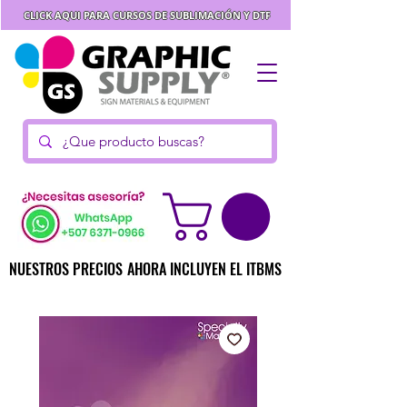
CLICK AQUI PARA CURSOS DE SUBLIMACIÓN Y DTF
NUESTROS PRECIOS AHORA INCLUYEN EL ITBMS
NUESTROS PRECIOS AHORA INCLUYEN EL ITBMS