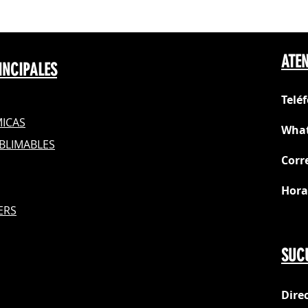
ATEN
INCIPALES
Telé
ICAS
What
BLIMABLES
Corr
Hora
S
ERS
Do
SUC
Dire