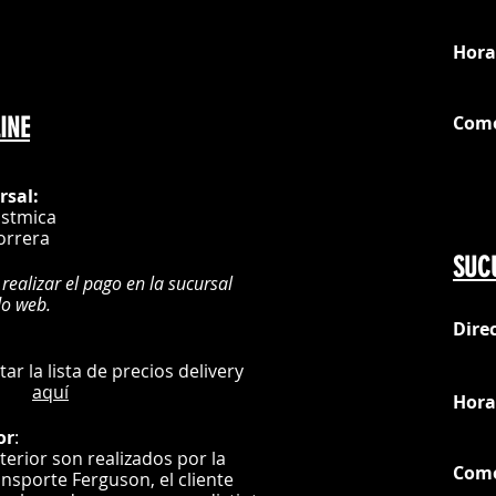
loc
Hora
Com
INE
G
rsal:
istmica
orrera
SUC
 realizar el pago en la sucursal
do web.
Dire
:
L
ultar la lista de precios delivery
aquí
Hora
or
:
nterior son realizados por la
Com
ansporte Ferguson, el
cliente