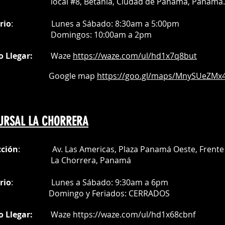
al #8, Betania, Ciudad de Panamá, Panamá.
rio
:
Lunes a Sábado: 8:30am a 5:00pm
Do
mingos:
10:00am a 2pm
o Llegar:
Waze
https://waze.com/
ul/hd1x7q
8but
oogle map
https://goo.gl/maps/MnySUeZMx4
URSAL LA CHORRERA
cción
: Av. Las Americas, Plaza Panamá Oeste, Frente 
a Chorrera,
Panamá
rio
:
Lunes a Sábado: 9:30am a 6pm
Do
mingo y Feriados:
CERRADOS
o Llegar:
Waze
https://waze.com/ul/hd1x68cbnf