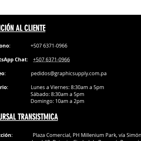
CIÓN AL CLIENTE
fono
:
+507 6371-0966
sApp Chat
:
+507 6371-0966
eo
:
pedidos@graphicsupply.com.pa
rio
:
Lunes a Viernes: 8:30am a
5pm
ábado
: 8:30am a 5pm
mingo: 10am a 2pm
URSAL TRANSISTMICA
cción
: Plaza Comercial, PH Millenium Park, vía Simó