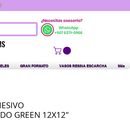
F
MS
MS
ELES
GRAN FORMATO
VASOS RESINA ESCARCHA
Más
HESIVO
DO GREEN 12X12"