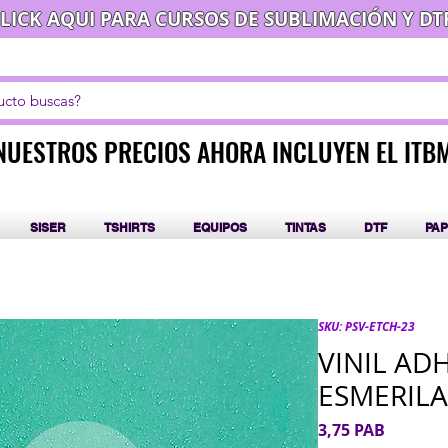
LICK AQUI PARA CURSOS DE SUBLIMACIÓN Y DT
NUESTROS PRECIOS AHORA INCLUYEN EL ITB
NUESTROS PRECIOS AHORA INCLUYEN EL ITB
SISER
TSHIRTS
EQUIPOS
TINTAS
DTF
PAP
SKU: PSV-ETCH-23
VINIL AD
ESMERILA
Precio
3,75 PAB