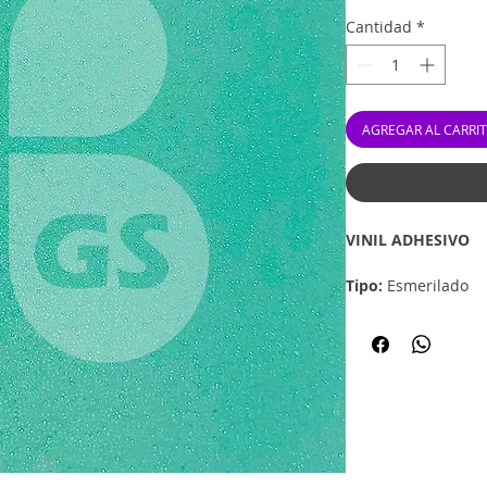
Cantidad
*
AGREGAR AL CARRI
VINIL ADHESIVO
Tipo:
Esmerilado
Medida:
12" x 12"
Marca:
Specialty Ma
*Los colores y tex
ser exactos*