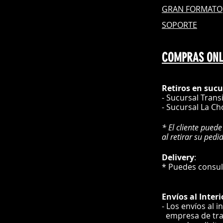
GRAN FOR
MATO
SOPORTE
COMPRAS ONL
Retiros en sucu
- Sucursal Trans
- Sucursal La Ch
* El cliente puede
al retirar su pedi
Delivery
* Puedes cons
Envíos
al Interi
- Los envíos al i
e
mpre
sa de tr