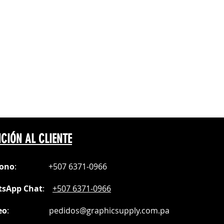
60DPI.
 excelentes.
CIÓN AL CLIENTE
fono
:
+507 6371-0966
sApp Chat
:
+507 6371-0966
eo
:
pedidos@graphicsupply.com.pa