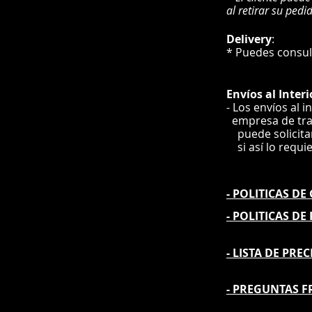
al retirar su pedi
Delivery
* Puedes cons
Envíos
al Interi
- Los envíos al i
e
mpre
sa de tr
puede solicit
si así lo requi
- POLITICAS D
- POLITICAS DE
- L
ISTA DE PREC
- PREGUNTAS F