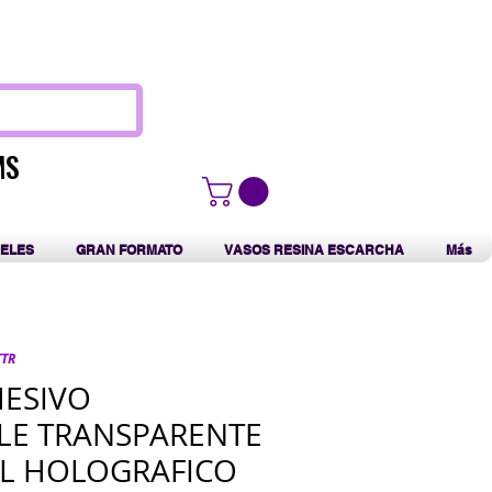
F
MS
MS
ELES
GRAN FORMATO
VASOS RESINA ESCARCHA
Más
TTR
HESIVO
LE TRANSPARENTE
L HOLOGRAFICO