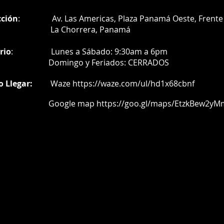
cción
: Av. Las Americas, Plaza Panamá Oeste, Frente 
a Chorrera,
Panamá
rio
:
Lunes a Sábado: 9:30am a 6pm
Do
mingo y Feriados:
CERRADOS
o Llegar:
Waze
https://waze.com/ul/hd1x68cbnf
oogle map
https://goo.gl/maps/EtzkBew2yM