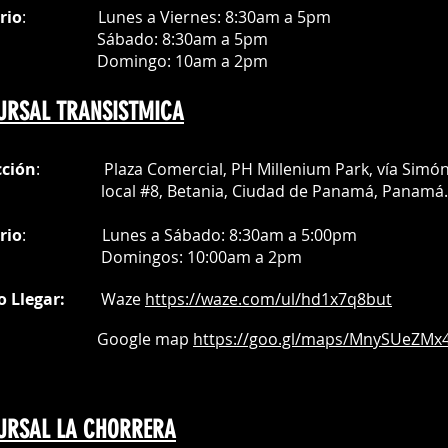
rio
:
Lunes a Viernes: 8:30am a
5pm
ábado
: 8:30am a 5pm
mingo: 10am a 2pm
URSAL TRANSISTMICA
cción
: Plaza Comercial, PH Millenium Park, vía Simó
al #8, Betania, Ciudad de Panamá, Panamá.
rio
:
Lunes a Sábado: 8:30am a 5:00pm
Do
mingos:
10:00am a 2pm
o Llegar:
Waze
https://waze.com/
ul/hd1x7q
8but
oogle map
https://goo.gl/maps/MnySUeZMx4
URSAL LA CHORRERA