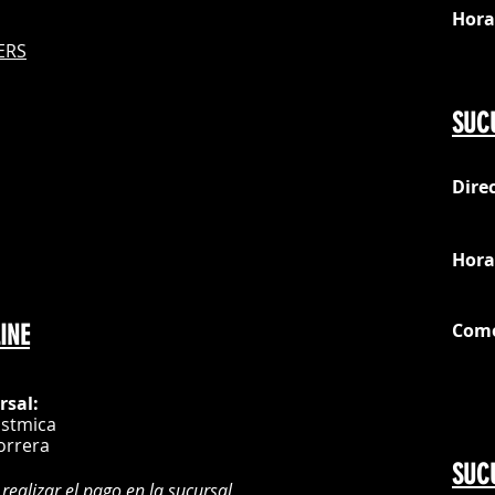
Hora
S
ERS
Do
SUC
Dire
loc
Hora
Com
INE
G
rsal:
istmica
orrera
SUC
 realizar el pago en la sucursal