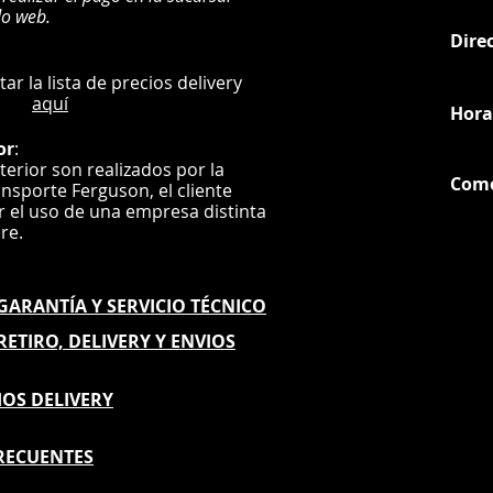
do web.
Dire
:
L
ultar la lista de precios delivery
aquí
Hora
or
:
nterior son realizados por la
Com
ansporte Ferguson, el
cliente
ar el uso de una empresa distinta
G
ere.
E GARANTÍA
Y SERVICIO TÉCNICO
 RETIRO, DELIVERY Y ENVIOS
IOS DELIVERY
RECUENTES