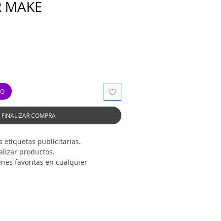
R MAKE
TO
FINALIZAR COMPRA
 etiquetas publicitarias.
alizar productos.
nes favoritas en cualquier
mprimible transparente opaco
 de impresión.
a mayoría de impresoras de