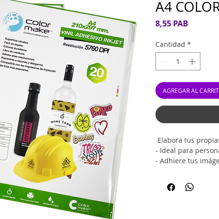
A4 COLO
Precio
8,55 PAB
Cantidad
*
AGREGAR AL CARRI
Elabora tus propias
- Ideal para person
- Adhiere tus imáge
superficie.
- Vinil adhesivo i
brillante..
- Excelente calidad
- Compatible con l