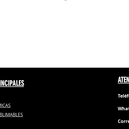
inyección de tinta.
- Resolución de 57
- Absorción y color
- Secado rápido.
- 20 Hojas
ATEN
INCIPALES
Telé
ICAS
What
BLIMABLES
Corr