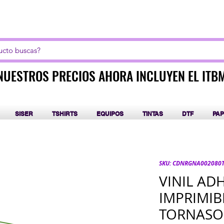
LICK AQUI PARA CURSOS DE SUBLIMACIÓN Y DT
NUESTROS PRECIOS AHORA INCLUYEN EL ITB
NUESTROS PRECIOS AHORA INCLUYEN EL ITB
SISER
TSHIRTS
EQUIPOS
TINTAS
DTF
PAP
SKU: CDNRGNA002080
VINIL AD
IMPRIMIB
TORNASO