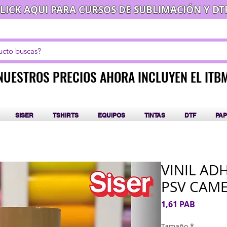
LICK AQUI PARA CURSOS DE SUBLIMACIÓN Y DT
NUESTROS PRECIOS AHORA INCLUYEN EL ITB
NUESTROS PRECIOS AHORA INCLUYEN EL ITB
SISER
TSHIRTS
EQUIPOS
TINTAS
DTF
PAP
VINIL AD
PSV CAM
Precio
1,61 PAB
Tamaño
*