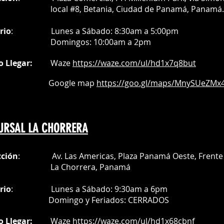
al #8, Betania, Ciudad de Panamá, Panamá.
rio
:
Lunes a Sábado: 8:30am a 5:00pm
Do
mingos:
10:00am a 2pm
o Llegar:
Waze
https://waze.com/
ul/hd1x7q
8but
oogle map
https://goo.gl/maps/MnySUeZMx4
URSAL LA CHORRERA
cción
: Av. Las Americas, Plaza Panamá Oeste, Frente 
a Chorrera,
Panamá
rio
:
Lunes a Sábado: 9:30am a 6pm
Do
mingo y Feriados:
CERRADOS
o Llegar:
Waze
https://waze.com/ul/hd1x68cbnf