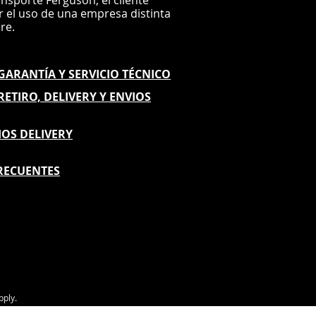
ansporte Ferguson, el
cliente
ar el uso de una empresa distinta
G
ere.
E GARANTÍA
Y SERVICIO TÉCNICO
 RETIRO, DELIVERY Y ENVIOS
IOS DELIVERY
RECUENTES
pply.