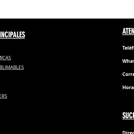
ATEN
INCIPALES
Telé
ICAS
What
BLIMABLES
Corr
Hora
S
ERS
Do
SUC
Dire