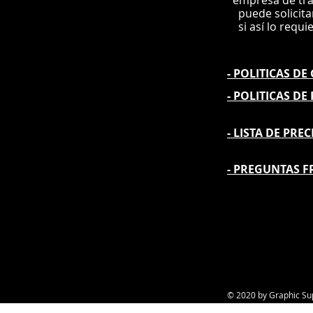
e
mpre
sa de tr
puede solicit
si así lo requi
- POLITICAS D
- POLITICAS DE
- L
ISTA DE PREC
- PREGUNTAS F
© 2020 by Graphic Su