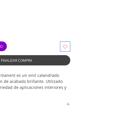
TO
FINALIZAR COMPRA
manent es un vinil calandrado
ón de acabado brillante. Utilizado
iedad de aplicaciones interiores y
alcomanías, decoraciones y
 taza de cerámica, vaso, thermo de
icicleta ya que se mantendrá firme,
n el exterior.
r del país por la empresa de su