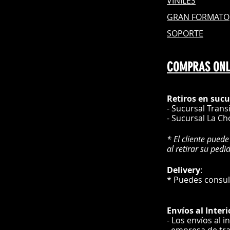
VINILES
GRAN FOR
MATO
SOPORTE
COMPRAS ONL
Retiros en sucu
- Sucursal Trans
- Sucursal La Ch
* El cliente puede
al retirar su pedi
Delivery
* Puedes cons
Envíos
al Interi
- Los envíos al i