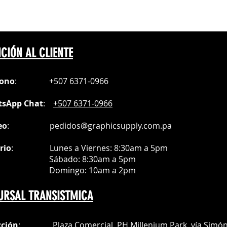
CIÓN AL CLIENTE
fono
:
+507 6371-0966
sApp Chat
:
+507 6371-0966
eo
:
pedidos@graphicsupply.com.pa
rio
:
Lunes a Viernes: 8:30am a
5pm
ábado
: 8:30am a 5pm
mingo: 10am a 2pm
URSAL TRANSISTMICA
cción
: Plaza Comercial, PH Millenium Park, vía Simó