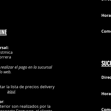
loc
Hora
Com
INE
G
rsal:
istmica
orrera
SUC
 realizar el pago en la sucursal
do web.
Dire
:
L
ultar la lista de precios delivery
aquí
Hora
or
:
nterior son realizados por la
Com