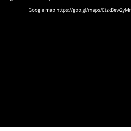
oogle map
https://goo.gl/maps/EtzkBew2yM