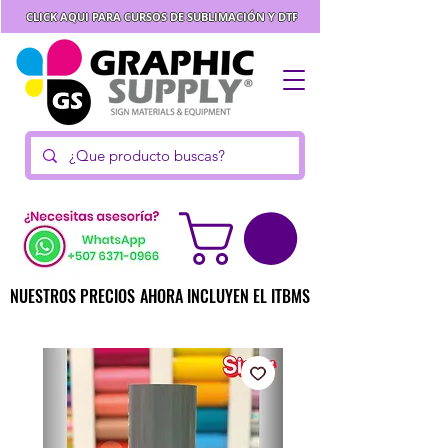
CLICK AQUI PARA CURSOS DE SUBLIMACIÓN Y DTF
NUESTROS PRECIOS AHORA INCLUYEN EL ITBMS
NUESTROS PRECIOS AHORA INCLUYEN EL ITBMS