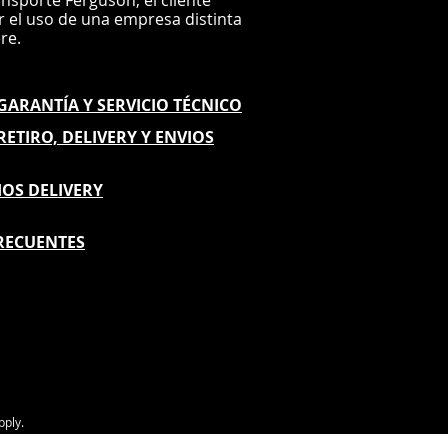
ansporte Ferguson, el
cliente
ar el uso de una empresa distinta
G
ere.
E GARANTÍA
Y SERVICIO TÉCNICO
 RETIRO, DELIVERY Y ENVIOS
IOS DELIVERY
RECUENTES
pply.