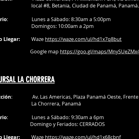
al #8, Betania, Ciudad de Panamá, Panamá.
rio
:
Lunes a Sábado: 8:30am a 5:00pm
Do
mingos:
10:00am a 2pm
o Llegar:
Waze
https://waze.com/
ul/hd1x7q
8but
oogle map
https://goo.gl/maps/MnySUeZMx4
URSAL LA CHORRERA
cción
: Av. Las Americas, Plaza Panamá Oeste, Frente 
a Chorrera,
Panamá
rio
:
Lunes a Sábado: 9:30am a 6pm
Do
mingo y Feriados:
CERRADOS
o Llegar:
Waze
https://waze.com/ul/hd1x68cbnf