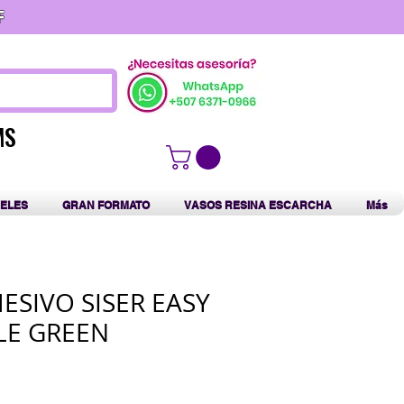
F
MS
MS
ELES
GRAN FORMATO
VASOS RESINA ESCARCHA
Más
HESIVO SISER EASY
LE GREEN