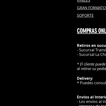
VINILES
GRAN FOR
MATO
SOPORTE
COMPRAS ONL
Retiros en sucu
- Sucursal Trans
- Sucursal La Ch
* El cliente puede
al retirar su pedi
Delivery
* Puedes cons
Envíos
al Interi
- Los envíos al i