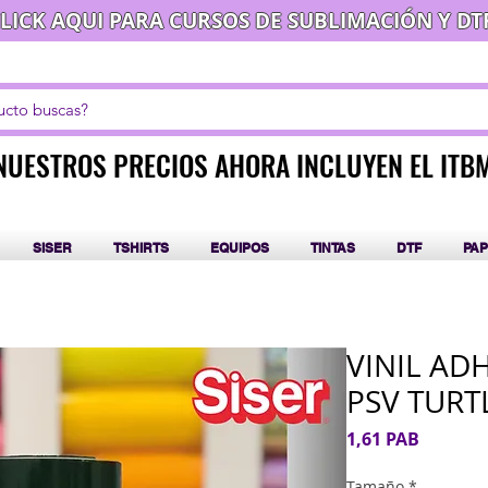
LICK AQUI PARA CURSOS DE SUBLIMACIÓN Y DT
NUESTROS PRECIOS AHORA INCLUYEN EL ITB
NUESTROS PRECIOS AHORA INCLUYEN EL ITB
SISER
TSHIRTS
EQUIPOS
TINTAS
DTF
PAP
VINIL AD
PSV TURT
Precio
1,61 PAB
Tamaño
*