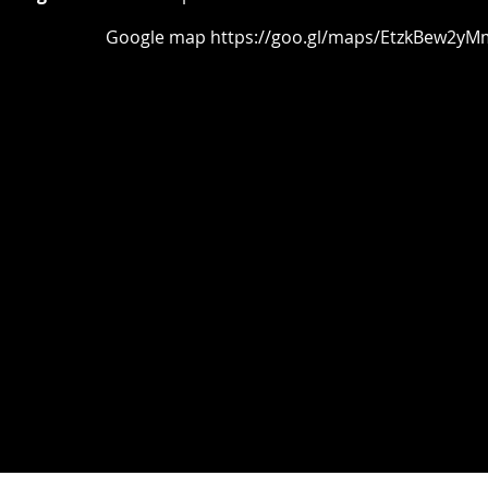
oogle map
https://goo.gl/maps/EtzkBew2yM