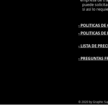
e
mpre
sa de tr
puede solicit
si así lo requi
- POLITICAS D
- POLITICAS DE
- L
ISTA DE PREC
- PREGUNTAS F
© 2020 by Graphic Su