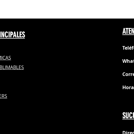
ATEN
INCIPALES
Telé
ICAS
What
BLIMABLES
Corr
Hora
S
ERS
Do
SUC
Dire