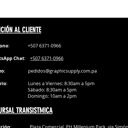
CIÓN AL CLIENTE
fono
:
+507 6371-0966
sApp Chat
:
+507 6371-0966
eo
:
pedidos@graphicsupply.com.pa
rio
:
Lunes a Viernes: 8:30am a
5pm
ábado
: 8:30am a 5pm
mingo: 10am a 2pm
URSAL TRANSISTMICA
cción
: Plaza Comercial, PH Millenium Park, vía Simó