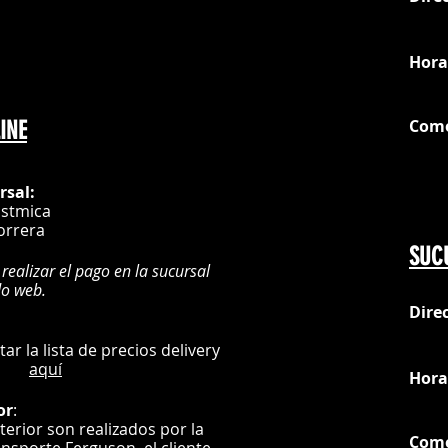
loc
Hora
Com
INE
G
rsal:
istmica
orrera
SUC
 realizar el pago en la sucursal
do web.
Dire
:
L
ultar la lista de precios delivery
aquí
Hora
or
:
nterior son realizados por la
Com