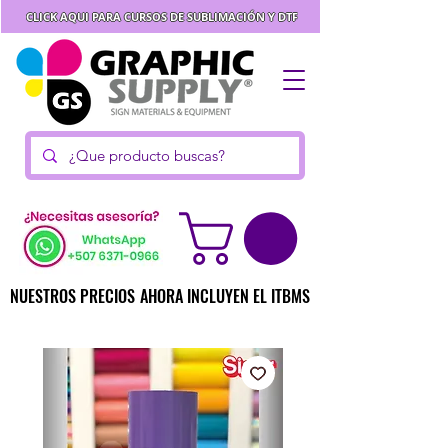
CLICK AQUI PARA CURSOS DE SUBLIMACIÓN Y DTF
NUESTROS PRECIOS AHORA INCLUYEN EL ITBMS
NUESTROS PRECIOS AHORA INCLUYEN EL ITBMS