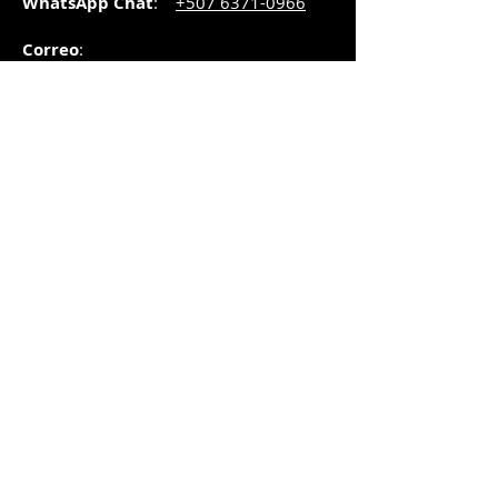
WhatsApp Chat
:
+507 6371-0966
Correo
:
pedidos@graphicsupply.com.pa
Horario
:
Lunes a Viernes:
8:30am a
5pm
Sábado
: 8:30am a
5pm
Domingo: 10am a
2pm
SUCURSAL TRANSISTMICA
Dirección
: Plaza Comercial, PH
Millenium Park, vía Simón Bolívar,
local #8, Betania,
Ciudad de Panamá, Panamá.
Horario
:
Lunes a Sábado:
8:30am a 5:00pm