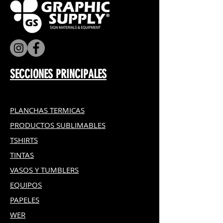
subliamción modo
ESPEJO
en tu
impresora.
Se sublima el material a
195º C
por
60 segundos
SECCIONES PRINCIPALES
PLANCHAS TERMICAS
PRODUCTOS SUBLIMABLES
TSHIRTS
TINTAS
VASOS Y TUMBLERS
EQUIPOS
PAPELES
WER