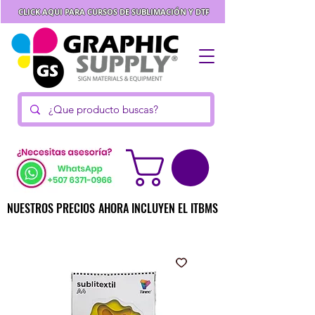
CLICK AQUI PARA CURSOS DE SUBLIMACIÓN Y DTF
NUESTROS PRECIOS AHORA INCLUYEN EL ITBMS
NUESTROS PRECIOS AHORA INCLUYEN EL ITBMS