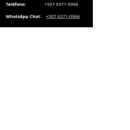
Teléfono
:
+507 6371-0966
WhatsApp Chat
:
+507 6371-0966
Correo
:
pedidos@graphicsupply.com.pa
Horario
:
Lunes a Viernes:
8:30am a
5pm
Sábado
: 8:30am a
5pm
Domingo: 10am a
2pm
SUCURSAL TRANSISTMICA
Dirección
: Plaza Comercial, PH
Millenium Park, vía Simón Bolívar,
local #8, Betania,
Ciudad de Panamá, Panamá.