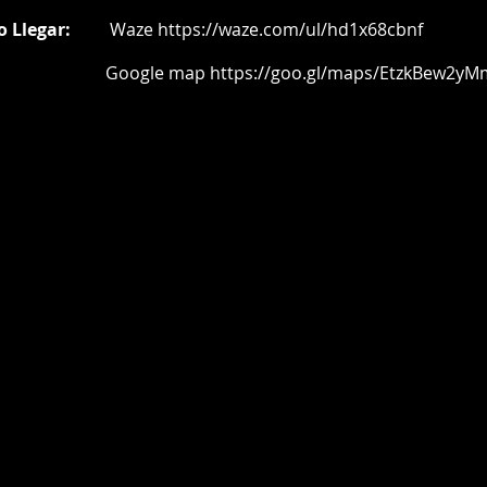
o Llegar:
Waze
https://waze.com/ul/hd1x68cbnf
oogle map
https://goo.gl/maps/EtzkBew2yM