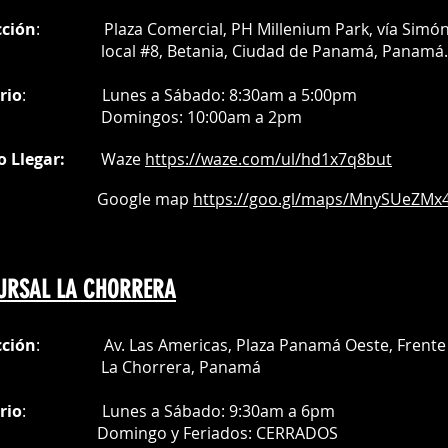
cción
: Plaza Comercial, PH Millenium Park, vía Simó
avado:
al #8, Betania, Ciudad de Panamá, Panamá.
tes de lavar la prenda.
avar a máximo 60ºC.
gado.
rio
:
Lunes a Sábado: 8:30am a 5:00pm
 químicos agresivos.
Do
mingos:
10:00am a 2pm
turas demostradas aquí pueden no
o Llegar:
Waze
https://waze.com/
ul/hd1x7q
8but
oogle map
https://goo.gl/maps/MnySUeZMx4
URSAL LA CHORRERA
cción
: Av. Las Americas, Plaza Panamá Oeste, Frente 
a Chorrera,
Panamá
rio
:
Lunes a Sábado: 9:30am a 6pm
Do
mingo y Feriados:
CERRADOS