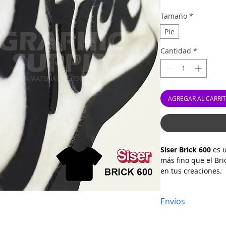
Tamaño
*
Pie
Cantidad
*
AGREGAR AL CARRI
Siser Brick 600
es u
más fino que el Bri
en tus creaciones.
Disponible en 7 co
Envíos
Transportador inclu
separado.
- Envíos al interio
Fácil pelado.