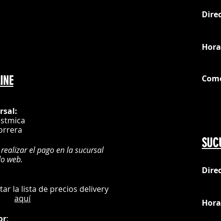
Dire
Instrucciones de l
loc
Esperar 24 horas an
No lavar en seco.L
Resiste el centrifu
Hora
No utilizar agentes
*Los colores y tex
Com
INE
ser exactos.
G
rsal:
istmica
orrera
SUC
 realizar el pago en la sucursal
do web.
Dire
:
L
ultar la lista de precios delivery
aquí
Hora
or
: