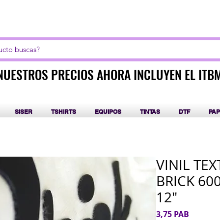
LICK AQUI PARA CURSOS DE SUBLIMACIÓN Y DT
NUESTROS PRECIOS AHORA INCLUYEN EL ITB
NUESTROS PRECIOS AHORA INCLUYEN EL ITB
SISER
TSHIRTS
EQUIPOS
TINTAS
DTF
PAP
VINIL TEX
BRICK 60
12"
Precio
3,75 PAB