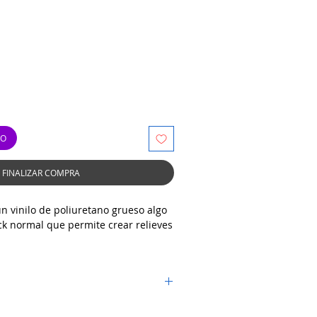
TO
FINALIZAR COMPRA
n vinilo de poliuretano grueso algo
ck normal que permite crear relieves
lores con acabado mate.
ido. No es necesario adquirirlo por
r del país por la empresa de su