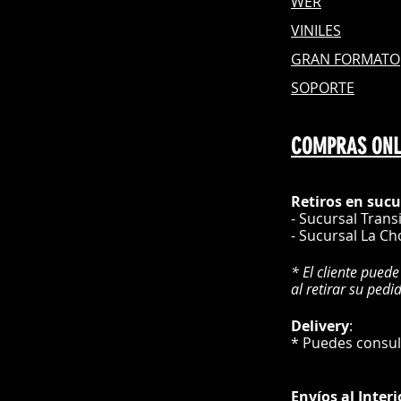
WER
VINILES
GRAN FOR
MATO
SOPORTE
COMPRAS ONL
Retiros en sucu
- Sucursal Trans
- Sucursal La Ch
* El cliente puede
al retirar su pedi
Delivery
* Puedes cons
Envíos
al Interi