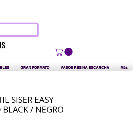
F
MS
MS
ELES
GRAN FORMATO
VASOS RESINA ESCARCHA
Más
TIL SISER EASY
0 BLACK / NEGRO