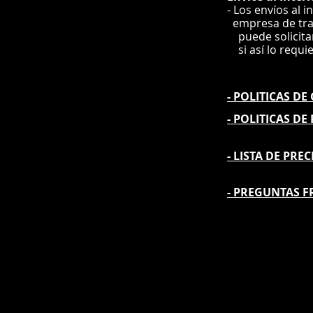
- Los envíos al i
e
mpre
sa de tr
puede solicit
si así lo requi
- POLITICAS D
- POLITICAS DE
- L
ISTA DE PREC
- PREGUNTAS F