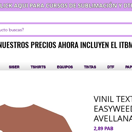
LICK AQUI PARA CURSOS DE SUBLIMACIÓN Y DT
NUESTROS PRECIOS AHORA INCLUYEN EL ITB
NUESTROS PRECIOS AHORA INCLUYEN EL ITB
SISER
TSHIRTS
EQUIPOS
TINTAS
DTF
PAP
VINIL TEX
EASYWEE
AVELLAN
Precio
2,89 PAB