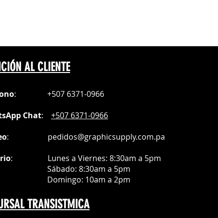
 en capas
NDADOS:
sin Recubrimiento
CIÓN AL CLIENTE
ster y Algodón
fono
:
+507 6371-0966
S DE PLANCHADO:
sApp Chat
:
+507 6371-0966
undos
C / 305° F
eo
:
pedidos@graphicsupply.com.pa
o Frio
rio
:
Lunes a Viernes: 8:30am a
5pm
rofesional
ábado
: 8:30am a 5pm
mingo: 10am a 2pm
turas demostradas aquí pueden no
URSAL TRANSISTMICA