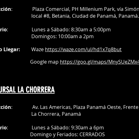
cción
: Plaza Comercial, PH Millenium Park, vía Simó
al #8, Betania, Ciudad de Panamá, Panamá.
rio
:
Lunes a Sábado: 8:30am a 5:00pm
Do
mingos:
10:00am a 2pm
o Llegar:
Waze
https://waze.com/
ul/hd1x7q
8but
oogle map
https://goo.gl/maps/MnySUeZMx4
URSAL LA CHORRERA
cción
: Av. Las Americas, Plaza Panamá Oeste, Frente 
a Chorrera,
Panamá
rio
:
Lunes a Sábado: 9:30am a 6pm
Do
mingo y Feriados:
CERRADOS