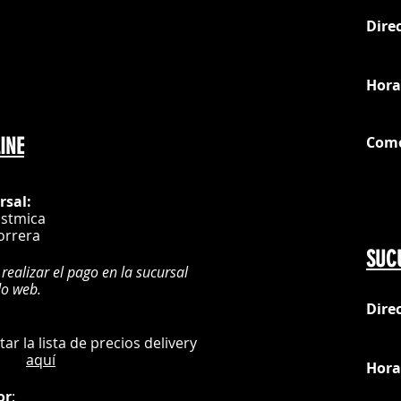
Dire
loc
Hora
Com
INE
G
rsal:
istmica
orrera
SUC
 realizar el pago en la sucursal
do web.
Dire
:
L
ultar la lista de precios delivery
aquí
Hora
or
: