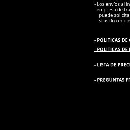
- Los envíos al i
e
mpre
sa de tr
puede solicit
si así lo requi
- POLITICAS D
- POLITICAS DE
- L
ISTA DE PREC
- PREGUNTAS F