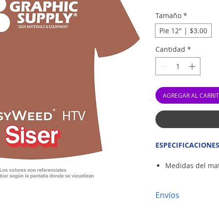
Tamaño
*
Pie 12" | $3.00
Cantidad
*
AGREGAR AL CARRI
ESPECIFICACIONES
Medidas del mat
Composición de 
Liner sensible a
Envíos
Acabado semi br
90 Micrones / 3
- Envíos al interio
Se corta con nav