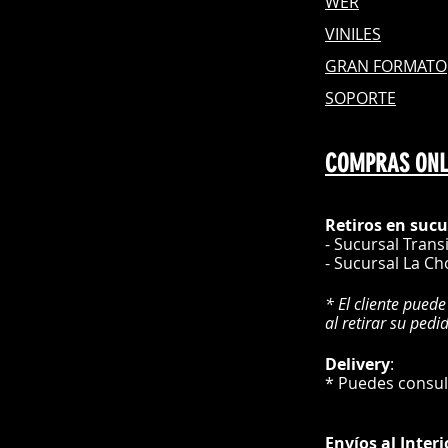
WER
VINILES
GRAN FOR
MATO
SOPORTE
COMPRAS ONL
Retiros en sucu
- Sucursal Trans
- Sucursal La Ch
* El cliente puede
al retirar su pedi
Delivery
* Puedes cons
Envíos
al Interi