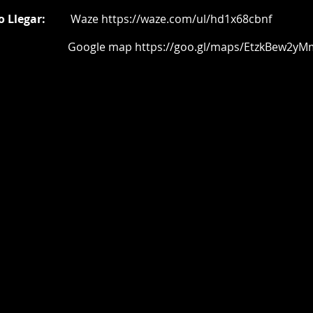
o Llegar:
Waze
https://waze.com/ul/hd1x68cbnf
oogle map
https://goo.gl/maps/EtzkBew2yM