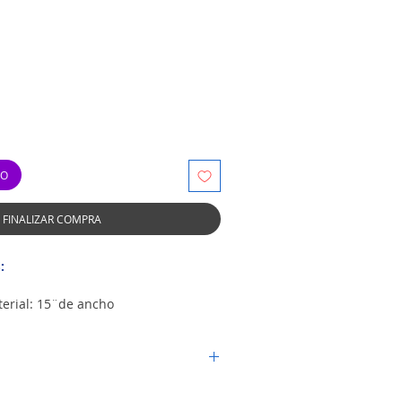
TO
FINALIZAR COMPRA
:
erial: 15¨de ancho
Poliuretano
 la presión
illante
.5 Milésimas de Pulgada
r del país por la empresa de su
aja de 45° / 60°