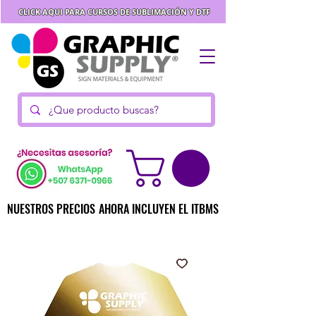
CLICK AQUI PARA CURSOS DE SUBLIMACIÓN Y DTF
NUESTROS PRECIOS AHORA INCLUYEN EL ITBMS
NUESTROS PRECIOS AHORA INCLUYEN EL ITBMS