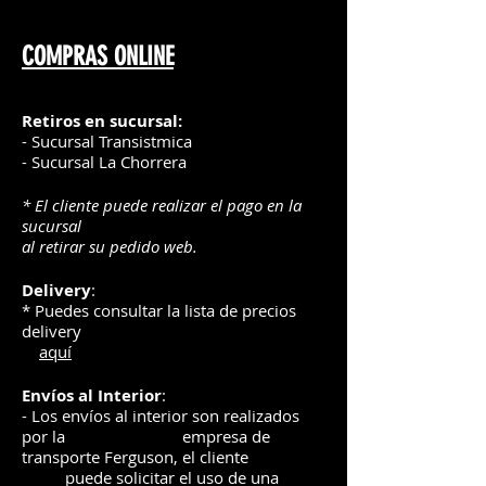
Esperar 24 Hrs después de
estampado para lavar
*Los colores y texturas
COMPRAS ONLINE
Lavar con la prenda al reves
demostradas aquí pueden no ser
Se corta con navaja de 45° / 60°
exactos.
No se puede aplicar en capas
Retiros en sucursal:
- Sucursal Transistmica
CICLO DE LAVADAS
- Sucursal La Chorrera
50 Lavadas
* El cliente puede realizar el pago en la
*Los colores y texturas
sucursal
demostradas aquí pueden no ser
al retirar su pedido web.
exactos.
Delivery
:
* Puedes consultar la lista de precios
delivery
aquí
Envíos
al Interior
:
- Los envíos al interior son realizados
por la
e
mpre
sa de
transporte Ferguson, el
cliente
puede solicitar el uso de una