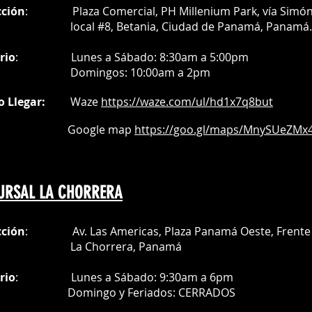
r en capas
cción
: Plaza Comercial, PH Millenium Park, vía Simó
al #8, Betania, Ciudad de Panamá, Panamá.
S
turas demostradas aquí pueden no
rio
:
Lunes a Sábado: 8:30am a 5:00pm
Do
mingos:
10:00am a 2pm
turas demostradas aquí pueden no
o Llegar:
Waze
https://waze.com/
ul/hd1x7q
8but
oogle map
https://goo.gl/maps/MnySUeZMx4
URSAL LA CHORRERA
cción
: Av. Las Americas, Plaza Panamá Oeste, Frente 
a Chorrera,
Panamá
rio
:
Lunes a Sábado: 9:30am a 6pm
Do
mingo y Feriados:
CERRADOS