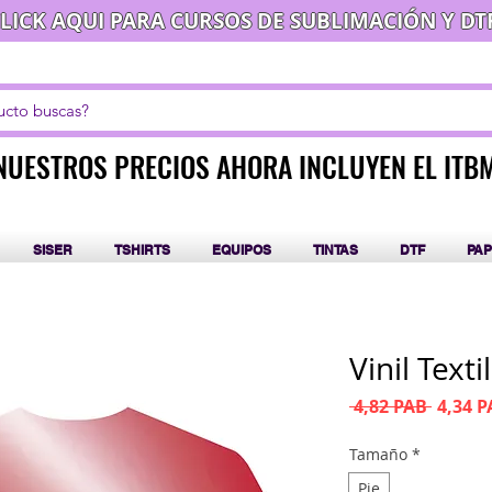
LICK AQUI PARA CURSOS DE SUBLIMACIÓN Y DT
NUESTROS PRECIOS AHORA INCLUYEN EL ITB
NUESTROS PRECIOS AHORA INCLUYEN EL ITB
SISER
TSHIRTS
EQUIPOS
TINTAS
DTF
PAP
Vinil Text
Precio
 4,82 PAB 
4,34 
Tamaño
*
Pie