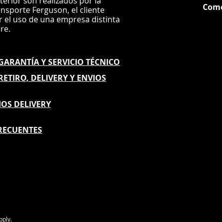
nterior son realizados por la
Com
ansporte Ferguson, el
cliente
ar el uso de una empresa distinta
G
ere.
E GARANTÍA
Y SERVICIO TÉCNICO
 RETIRO, DELIVERY Y ENVIOS
IOS DELIVERY
RECUENTES
pply.