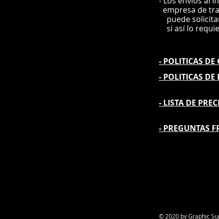
- Los envíos al i
e
mpre
sa de tr
puede solicit
si así lo requi
- POLITICAS D
- POLITICAS DE
- L
ISTA DE PREC
- PREGUNTAS F
© 2020 by Graphic Su