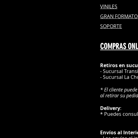
VINILES
GRAN FOR
MATO
SOPORTE
COMPRAS ONL
Retiros en sucu
- Sucursal Trans
- Sucursal La Ch
* El cliente puede
al retirar su pedi
Delivery
* Puedes cons
Envíos
al Interi