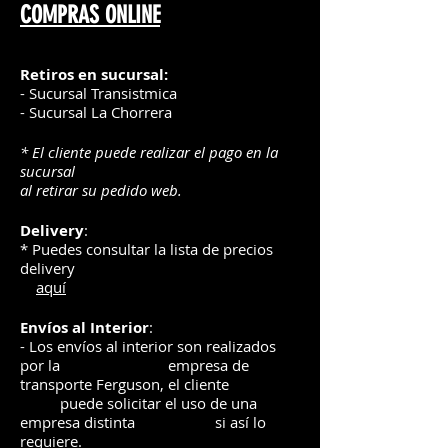
COMPRAS ONLINE
*Los colores y texturas
demostradas aquí pueden no ser
exactos.
Retiros en sucursal:
- Sucursal Transistmica
- Sucursal La Chorrera
* El cliente puede realizar el pago en la
sucursal
al retirar su pedido web.
Delivery
:
* Puedes consultar la lista de precios
delivery
aquí
Envíos
al Interior
:
- Los envíos al interior son realizados
por la
e
mpre
sa de
transporte Ferguson, el
cliente
puede solicitar el uso de una
empresa distinta
si así lo
requiere.